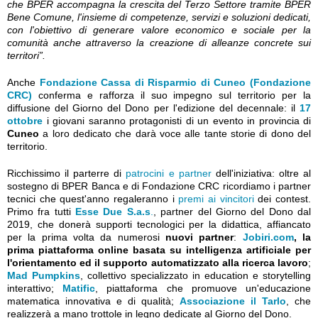
che BPER accompagna la crescita del Terzo Settore tramite BPER
Bene Comune, l'insieme di competenze, servizi e soluzioni dedicati,
con l'obiettivo di generare valore economico e sociale per la
comunità anche attraverso la creazione di alleanze concrete sui
territori”.
Anche
Fondazione Cassa di Risparmio di Cuneo (Fondazione
CRC)
conferma e rafforza il suo impegno sul territorio per la
diffusione del Giorno del Dono per l'edizione del decennale: il
17
ottobre
i giovani saranno protagonisti di un evento in provincia di
Cuneo
a loro dedicato che darà voce alle tante storie di dono del
territorio.
Ricchissimo il parterre di
patrocini e partner
dell'iniziativa: oltre al
sostegno di BPER Banca e di Fondazione CRC ricordiamo i partner
tecnici che quest'anno regaleranno i
premi ai vincitori
dei contest.
Primo fra tutti
Esse Due S.a.s
.
, partner del Giorno del Dono dal
2019, che donerà supporti tecnologici per la didattica, affiancato
per la prima volta da numerosi
nuovi partner
:
Jobiri.com
, la
prima piattaforma online basata su intelligenza artificiale per
l'orientamento ed il supporto automatizzato alla ricerca lavoro
;
Mad Pumpkins
, collettivo specializzato in education e storytelling
interattivo;
Matific
, piattaforma che promuove un'educazione
matematica innovativa e di qualità;
Associazione il Tarlo
, che
realizzerà a mano trottole in legno dedicate al Giorno del Dono.