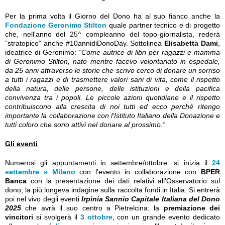
Per la prima volta il Giorno del Dono ha al suo fianco anche la
Fondazione Geronimo Stilton
quale partner tecnico e di progetto
che, nell'anno del 25^ compleanno del topo-giornalista, rederà
“stratopico” anche #10annidiDonoDay. Sottolinea
Elisabetta Dami
,
ideatrice di Geronimo:
“Come autrice di libri per ragazzi e mamma
di Geronimo Stilton, nato mentre facevo volontariato in ospedale,
da 25 anni attraverso le storie che scrivo cerco di donare un sorriso
a tutti i ragazzi e di trasmettere valori sani di vita, come il rispetto
della natura, delle persone, delle istituzioni e della pacifica
convivenza tra i popoli. Le piccole azioni quotidiane e il rispetto
contribuiscono alla crescita di noi tutti ed ecco perché ritengo
importante la collaborazione con l'Istituto Italiano della Donazione e
tutti coloro che sono attivi nel donare al prossimo.”
Gli eventi
Numerosi gli appuntamenti in settembre/ottobre: si inizia il
24
settembre
a
Milano
con l'evento in collaborazione con
BPER
Banca
con la presentazione dei dati relativi all'Osservatorio sul
dono, la più longeva indagine sulla raccolta fondi in Italia. Si entrerà
poi nel vivo degli eventi
Irpinia Sannio Capitale Italiana del Dono
2025
che avrà il suo centro a Pietrelcina: la
premiazione dei
vincitori
si svolgerà il
3 ottobre
, con un grande evento dedicato