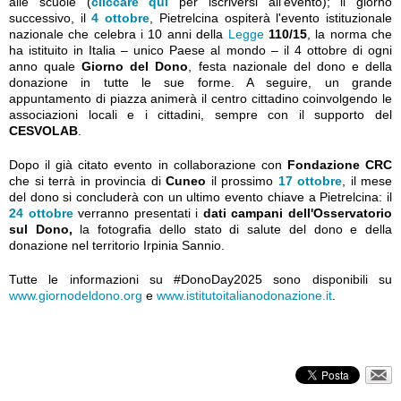
alle scuole (
cliccare qui
per iscriversi all'evento); il giorno
successivo, il
4 ottobre
, Pietrelcina ospiterà l'evento istituzionale
nazionale che celebra i 10 anni della
Legge
110/15
, la norma che
ha istituito in Italia – unico Paese al mondo – il 4 ottobre di ogni
anno quale
Giorno del Dono
, festa nazionale del dono e della
donazione in tutte le sue forme. A seguire, un grande
appuntamento di piazza animerà il centro cittadino coinvolgendo le
associazioni locali e i cittadini, sempre con il supporto del
CESVOLAB
.
Dopo il già citato evento in collaborazione con
Fondazione CRC
che si terrà in provincia di
Cuneo
il prossimo
17 ottobre
, il mese
del dono si concluderà con un ultimo evento chiave a Pietrelcina: il
24 ottobre
verranno presentati i
dati campani dell'Osservatorio
sul Dono,
la fotografia dello stato di salute del dono e della
donazione nel territorio Irpinia Sannio.
Tutte le informazioni su #DonoDay2025 sono disponibili su
www.giornodeldono.org
e
www.istitutoitalianodonazione.it
.