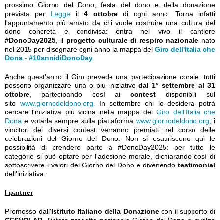
prossimo Giorno del Dono, festa del dono e della donazione
prevista per
Legge
il
4 ottobre
di ogni anno. Torna infatti
l'appuntamento più amato da chi vuole costruire una cultura del
dono concreta e condivisa: entra nel vivo il cantiere
#DonoDay2025
, il
progetto culturale di respiro nazionale
nato
nel 2015 per disegnare ogni anno la mappa del
Giro dell'Italia che
Dona - #10annidiDonoDay
.
Anche quest'anno il Giro prevede una partecipazione corale: tutti
possono organizzare una o più iniziative
dal 1° settembre al 31
ottobre
, partecipando così ai
contest
disponibili sul
sito
www.giornodeldono.org.
In settembre chi lo desidera potrà
cercare l'iniziativa più vicina nella mappa del
Giro dell'Italia che
Dona
e votarla sempre sulla piattaforma
www.giornodeldono.org
; i
vincitori dei diversi contest verranno premiati nel corso delle
celebrazioni del Giorno del Dono. Non si esauriscono qui le
possibilità di prendere parte a #DonoDay2025: per tutte le
categorie si può optare per l'adesione morale, dichiarando così di
sottoscrivere i valori del Giorno del Dono e divenendo
testimonial
dell'iniziativa.
I partner
Promosso dall'
Istituto Italiano della Donazione
con il supporto di