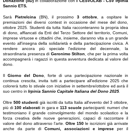
Donazione (IID)
in collaborazione con il
CESVOLAB - CSV Irpinia
Sannio ETS.
Sarà
Pietrelcina
(BN), il prossimo
3 ottobre
, a ospitare le
premiazioni dei diversi contest in occasione del mese del dono,
ottobre 2025. Studenti da tutta Italia racconteranno la propria idea
di dono, affiancati da Enti del Terzo Settore del territorio, Comuni,
imprese virtuose e cittadini che, insieme, daranno vita a un grande
evento all'insegna della solidarietà e della partecipazione civica. A
rendere ancora più speciale l'edizione del decennale, la
straordinaria presenza di
Geronimo Stilton
, che per la prima volta
accompagnerà i ragazzi in questa avventura dedicata al valore del
dono.
Il
Giorno del Dono
, forte di una partecipazione nazionale in
continua crescita, invita tutti a partecipare all'edizione 2025 che
colorerà tutto lo stivale con iniziative in settembre/ottobre ed avrà il
suo centro in
Irpinia Sannio Capitale Italiana del Dono 2025
.
Oltre
500 studenti
già iscritti da tutta Italia all'evento del 3 ottobre,
più di
100 elaborati
in gara e
113 scuole
partecipanti: numeri che
testimoniano il grande coinvolgimento del mondo scolastico e la
forza creativa delle nuove generazioni, capaci di raccontare il
valore del dono attraverso l'arte.
Oltre 150
le iscrizioni già arrivate
anche da parte di
Comuni, associazioni e imprese
per il