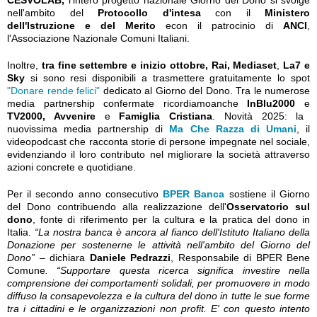
CESVOLAB,
l'intero progetto nazionale Giorno del Dono si svolge
nell'ambito del
Protocollo d'intesa
con il
Ministero
dell'Istruzione e del Merito
econ il patrocinio di
ANCI
,
l'Associazione Nazionale Comuni Italiani.
Inoltre,
tra fine settembre e inizio ottobre, Rai, Mediaset
,
La7 e
Sky
si sono resi disponibili a trasmettere gratuitamente lo spot
"Donare rende felici"
dedicato al Giorno del Dono. Tra le numerose
media partnership confermate ricordiamoanche
InBlu2000
e
TV2000, Avvenire
e
Famiglia Cristiana
. Novità 2025: la
nuovissima media partnership di
Ma Che Razza di Umani
,
il
videopodcast che racconta storie di persone impegnate nel sociale,
evidenziando il loro contributo nel migliorare la società attraverso
azioni concrete e quotidiane.
Per il secondo anno consecutivo
BPER Banca
sostiene il Giorno
del Dono contribuendo alla realizzazione dell'
Osservatorio sul
dono
, fonte di riferimento per la cultura e la pratica del dono in
Italia.
“La nostra banca è ancora al fianco dell'Istituto Italiano della
Donazione per sostenerne le attività nell'ambito del Giorno del
Dono” –
dichiara
Daniele Pedrazzi
, Responsabile di BPER Bene
Comune
. “Supportare questa ricerca significa investire nella
comprensione dei comportamenti solidali, per promuovere in modo
diffuso la consapevolezza e la cultura del dono in tutte le sue forme
tra i cittadini e le organizzazioni non profit. E' con questo intento