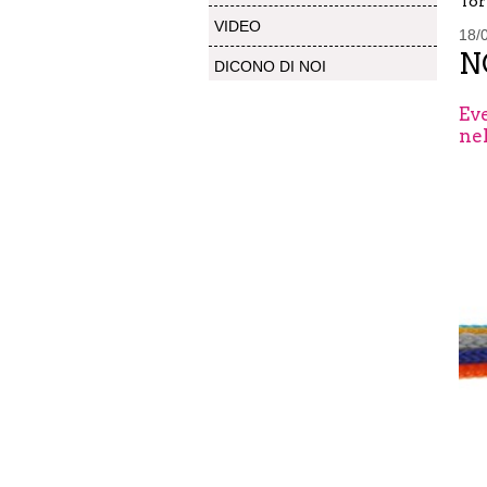
Tor
VIDEO
18/
N
DICONO DI NOI
Eve
ne