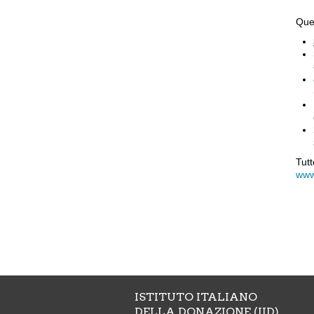
Ques
Tu
www.
ISTITUTO ITALIANO
DELLA DONAZIONE (IID)