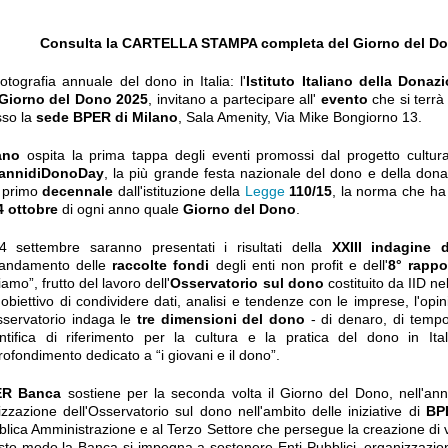
Consulta la
CARTELLA STAMPA completa del
Giorno del D
otografia annuale del dono in Italia: l'
Istituto Italiano della Donaz
Giorno del Dono 2025
, invitano a partecipare all'
evento
che si terrà
sso la
sede BPER di Milano
, Sala Amenity, Via Mike Bongiorno 13.
ano
ospita la prima tappa degli eventi promossi dal progetto cultur
annidiDonoDay
, la più grande festa nazionale del dono e della donaz
 primo
decennale
dall'istituzione della
Legge
110/15
, la norma che ha 
4 ottobre
di ogni anno quale
Giorno del Dono
.
24 settembre saranno presentati i risultati della
XXIII indagine d
l'andamento delle
raccolte fondi
degli enti non profit e dell'
8° rappo
amo”, frutto del lavoro dell'
Osservatorio sul dono
costituito da IID n
'obiettivo di condividere dati, analisi e tendenze con le imprese, l'opin
sservatorio indaga le
tre dimensioni del dono
- di denaro, di tempo
entifica di riferimento per la cultura e la pratica del dono in Ita
ofondimento dedicato a “i giovani e il dono”.
ER Banca
sostiene per la seconda volta il Giorno del Dono, nell'an
izzazione dell'Osservatorio sul dono nell'ambito delle iniziative di
BP
lica Amministrazione e al Terzo Settore che persegue la creazione di v
to modo la Banca si impegna a sostenere Enti Pubblici, organizzazioni