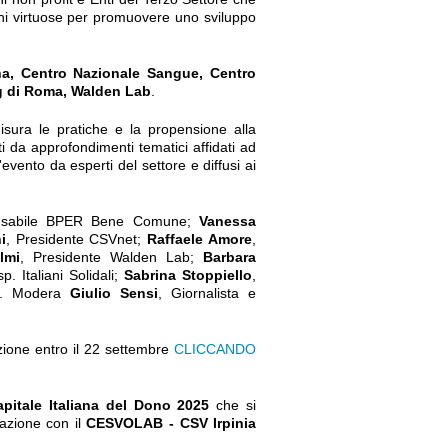
oni virtuose per promuovere uno sviluppo
ana, Centro Nazionale Sangue, Centro
ng di Roma, Walden Lab
.
isura le pratiche e la propensione alla
i da approfondimenti tematici affidati ad
'evento da esperti del settore e diffusi ai
nsabile BPER Bene Comune;
Vanessa
i
, Presidente CSVnet;
Raffaele Amore
,
lmi
, Presidente Walden Lab;
Barbara
 Italiani Solidali;
Sabrina Stoppiello
,
at. Modera
Giulio Sensi
, Giornalista e
izione entro il 22 settembre
CLICCANDO
apitale Italiana del Dono 2025
che si
razione con il
CESVOLAB - CSV Irpinia