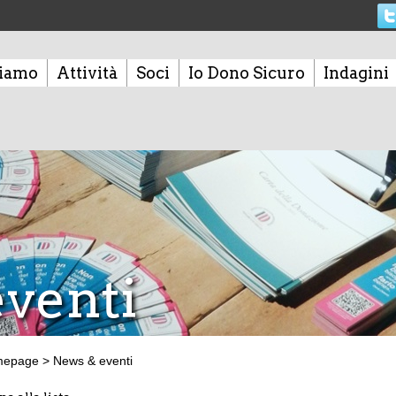
siamo
Attività
Soci
Io Dono Sicuro
Indagini
venti
mepage
>
News & eventi