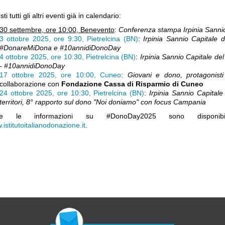
ti tutti gli altri eventi già in calendario:
30 settembre, ore 10:00, Benevento
:
Conferenza stampa Irpinia Sanni
3 ottobre 2025, ore 9:30, Pietrelcina (BN)
:
Irpinia Sannio Capitale 
#DonareMiDona e #10annidiDonoDay
4 ottobre 2025, ore 10:30, Pietrelcina (BN)
:
Irpinia Sannio Capitale d
- #10annidiDonoDay
17 ottobre 2025, ore 10:00, Cuneo
:
Giovani e dono, protagonist
collaborazione con
Fondazione Cassa di Risparmio di Cuneo
24 ottobre 2025, ore 10:30, Pietrelcina (BN)
:
Irpinia Sannio Capital
territori, 8° rapporto sul dono "Noi doniamo" con focus Campania
tte le informazioni su #DonoDay2025 sono dispon
istitutoitalianodonazione.it
.