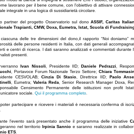
eme lavorano per il bene comune, con l'obiettivo di attivare connessi
ale integrale in una logica di sussidiarietà circolare.
o partner del progetto Osservatorio sul dono
ASSIF, Caritas Itali
ionale Trapianti, CMW, Doxa, Eumetra, Istat, Scuola di Fundraisi
 ciascuna delle tre dimensioni del dono,il rapporto “Noi doniamo” m
rosità delle persone residenti in Italia, con dati generali accompagnat
rti e centri di ricerca. I dati saranno analizzati e commentati durante l
nalisti presenti.
erverranno
Ivan Nissoli
, Presidente IID;
Daniele Pedrazzi
, Respo
lucchi
, Portavoce Forum Nazionale Terzo Settore;
Chiara Tommasin
sidente CESVOLAB;
Cinzia Di Stasio
, Direttrice IID;
Paolo Anse
inelli
, Eumetra;
Valeria Reda
, Senior Research Manager Doxa, Resp.
ponsabile Censimento Permanente delle istituzioni non profit Ist
unicatore sociale.
Qui il programma completo
.
poter partecipare e ricevere i materiali è necessaria conferma di iscr
.
ante l'evento sarà presentato anche il programma delle iniziative
C
geranno nel territorio
Irpinia Sannio
e saranno realizzate in collabo
nio ETS
.