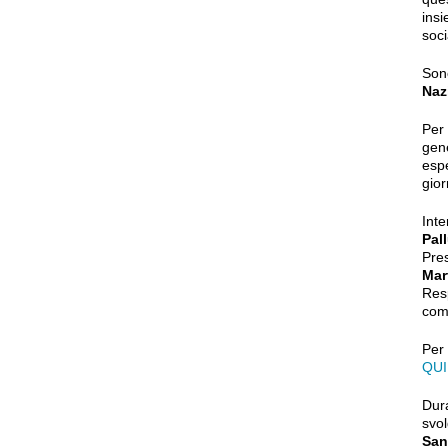
insi
soci
Son
Naz
Per
gene
espe
gior
Int
Pal
Pre
Mart
Res
com
Per 
QUI
Dur
svol
San