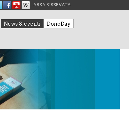
AREA RISERVATA
News & eventi
DonoDay