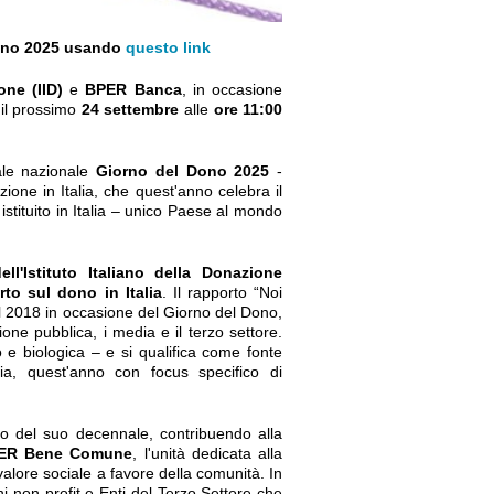
ono 2025
usando
questo link
ione (IID)
e
BPER Banca
, in occasione
 il prossimo
24 settembre
alle
ore 11:00
ale nazionale
Giorno del Dono 2025
-
ione in Italia, che quest'anno celebra il
istituito in Italia – unico Paese al mondo
ell'Istituto Italiano della Donazione
rto sul dono in Italia
. Il rapporto “Noi
el 2018 in occasione del Giorno del Dono,
ione pubblica, i media e il terzo settore.
 e biologica – e si qualifica come fonte
lia, quest'anno con focus specifico di
no del suo decennale, contribuendo alla
ER Bene Comune
, l'unità dedicata alla
alore sociale a favore della comunità. In
 non profit e Enti del Terzo Settore che