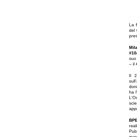
La f
del
pre
Mil
#10
suo
– il
Il 
sul
doni
ha l
L'O
sci
appr
BP
real
Pubb
ques