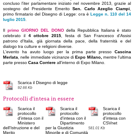
concluso l'iter parlamentare iniziato nel novembre 2013, grazie al
sostegno del Presidente Emerito
Sen. Carlo Azeglio Ciampi
,
primo firmatario del Disegno di Legge: ora è
Legge n. 110 del 14
luglio 2015
.
Il
primo GIORNO DEL DONO
della Repubblica Italiana è stato
celebrato il
4 ottobre 2015
, festa di San Francesco d'Assisi
patrono d'Italia, già giornata della pace, della fraternità e del
dialogo tra culture e religioni diverse.
L'evento ha avuto luogo per la prima parte presso
Cascina
Merlata
,
nelle immediate vicinanze di
Expo Milano,
mentre
l'ultima
parte presso
Casa Corriere
all'interno di Expo Milano.
Scarica il Disegno di legge
92.66 Kb
Protocolli d'intesa in essere
Scarica il
Scarica il
Scarica il
protocollo
protocollo
protocollo
d'intesa con il
d'intesa con il
d'intesa con
Ministero
Dipartimento
CSVnet
dell'Istruzione e del
per la Giustizia
581.01 Kb
Merito
Minorile e di Comunità