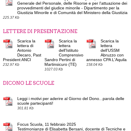
Generale del Personale, delle Risorse e per l'attuazione dei
provvedimenti del giudice minorile - Dipartimento per la
Giustizia Minorile e di Comunità del Ministero della Giustizia
225.37 Kb
LETTERE DI PRESENTAZIONE
Scarica la
Scarica la
Scarica la
lettera di
lettera
lettera
Antonio
dell'Istituto
dell'USSM
Decaro, Past
Comprensivo
Abruzzo con
President ANCI
Sandro Pertini di
annesso CPA L'Aquila
Martinsicuro (TE)
232.97 Kb
158.04 Kb
1027.03 Kb
DICONO LE SCUOLE
Leggi i motivi per aderire al Giorno del Dono...parola delle
scuole partecipanti!
301.81 Kb
Focus Scuola, 11 febbraio 2025
Testimonianze di Elisabetta Bersani, docente di Tecniche e