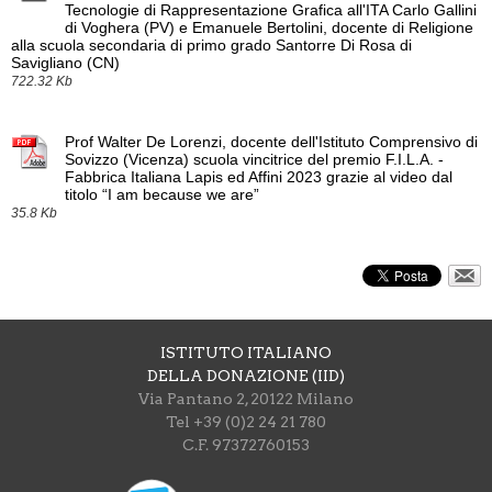
Tecnologie di Rappresentazione Grafica all'ITA Carlo Gallini
di Voghera (PV) e Emanuele Bertolini, docente di Religione
alla scuola secondaria di primo grado Santorre Di Rosa di
Savigliano (CN)
722.32 Kb
Prof Walter De Lorenzi, docente dell'Istituto Comprensivo di
Sovizzo (Vicenza) scuola vincitrice del premio F.I.L.A. -
Fabbrica Italiana Lapis ed Affini 2023 grazie al video dal
titolo “I am because we are”
35.8 Kb
ISTITUTO ITALIANO
DELLA DONAZIONE (IID)
Via Pantano 2, 20122 Milano
Tel +39 (0)2 24 21 780
C.F. 97372760153