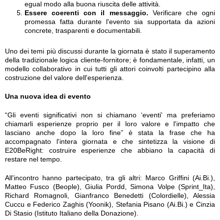
egual modo alla buona riuscita delle attività.
Essere coerenti con il messaggio.
Verificare che ogni
promessa fatta durante l'evento sia supportata da azioni
concrete, trasparenti e documentabili.
Uno dei temi più discussi durante la giornata è stato il superamento
della tradizionale logica cliente-fornitore; è fondamentale, infatti, un
modello collaborativo in cui tutti gli attori coinvolti partecipino alla
costruzione del valore dell'esperienza.
Una nuova idea di evento
“Gli eventi significativi non si chiamano ‘eventi' ma preferiamo
chiamarli esperienze proprio per il loro valore e l'impatto che
lasciano anche dopo la loro fine” è stata la frase che ha
accompagnato l'intera giornata e che sintetizza la visione di
E20BeRight: costruire esperienze che abbiano la capacità di
restare nel tempo.
All'incontro hanno partecipato, tra gli altri: Marco Griffini (Ai.Bi.),
Matteo Fusco (Beople), Giulia Pordd, Simona Volpe (Sprint_Ita),
Richard Romagnoli, Gianfranco Benedetti (Colordielle), Alessia
Cuccu e Federico Zaghis (Yoonik), Stefania Pisano (Ai.Bi.) e Cinzia
Di Stasio (Istituto Italiano della Donazione).