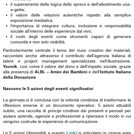
il superamento della logica dello spreco e dell'allestimento usa-
e-getta;
il valore delle relazioni autentiche rispetto alla semplice
esposizione mediatica;
l'importanza di integrare cultura, inclusione e responsabilità
sociale all'interno delle esperienze dal vivo;
il ruolo degli eventi come strumenti capaci di generare
comunità e non solo visibilità.
Particolarmente centrale il tema del riuso creativo dei materiali,
raccontato anche attraverso il contributo dell'agenzia italiana di
talent e project management specializzata nell'illustrazione,
Yoonik
, così come il valore del dono e dell'impatto sociale, grazie
alla presenza di
Ai.Bi. – Amici dei Bambini
e dell'
Istituto Italiano
della Donazione
.
Nascono le 5 azioni degli eventi significativi
La giornata si è conclusa con la volontà condivisa di trasformare le
riflessioni emerse in un documento operativo: 5 azioni attuabili
subito, una raccolta di principi condivisi dai presenti e pensati per
aiutare aziende, agenzie e professionisti a ripensare il modo in cui
vengono costruite le esperienze di comunicazione.
Le 5 azioni (disponibili a questo
Link
) si articolano in cinque aree