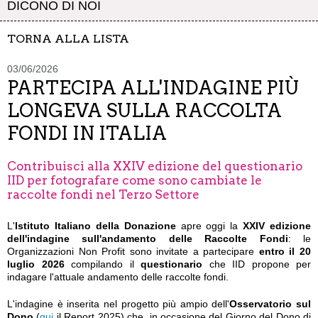
DICONO DI NOI
TORNA ALLA LISTA
03/06/2026
PARTECIPA ALL'INDAGINE PIÙ
LONGEVA SULLA RACCOLTA
FONDI IN ITALIA
Contribuisci alla XXIV edizione del questionario
IID per fotografare come sono cambiate le
raccolte fondi nel Terzo Settore
L'
Istituto Italiano della Donazione
apre oggi la
XXIV edizione
dell'indagine sull'andamento delle Raccolte Fondi
: le
Organizzazioni Non Profit sono invitate a partecipare
entro il 20
luglio 2026
compilando il
questionario
che IID propone per
indagare l'attuale andamento delle raccolte fondi.
L'indagine è inserita nel progetto più ampio dell'
Osservatorio sul
Dono
(
qui
il Report 2025) che, in occasione del Giorno del Dono di