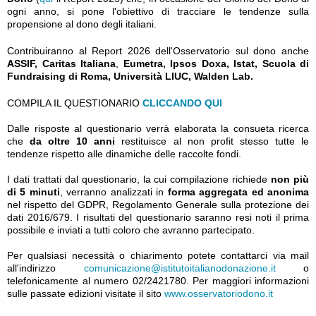
ogni anno, si pone l'obiettivo di tracciare le tendenze sulla
propensione al dono degli italiani.
Contribuiranno al Report 2026 dell'Osservatorio sul dono anche
ASSIF, Caritas Italiana
,
Eumetra, Ipsos Doxa, Istat, Scuola di
Fundraising di Roma, Università LIUC, Walden Lab.
COMPILA IL QUESTIONARIO
CLICCANDO QUI
Dalle risposte al questionario verrà elaborata la consueta ricerca
che
da oltre 10 anni
restituisce al non profit stesso tutte le
tendenze rispetto alle dinamiche delle raccolte fondi.
I dati trattati dal questionario, la cui compilazione richiede
non più
di 5 minuti
, verranno analizzati in
forma aggregata ed anonima
nel rispetto del GDPR, Regolamento Generale sulla protezione dei
dati 2016/679. I risultati del questionario saranno resi noti il prima
possibile e inviati a tutti coloro che avranno partecipato.
Per qualsiasi necessità o chiarimento potete contattarci via mail
all'indirizzo
comunicazione@istitutoitalianodonazione.it
o
telefonicamente al numero 02/2421780. Per maggiori informazioni
sulle passate edizioni visitate il sito
www.osservatoriodono.it