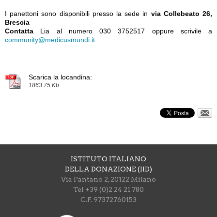
I panettoni sono disponibili presso la sede in
via Collebeato 26,
Brescia
Contatta
Lia al numero 030 3752517 oppure scrivile a
community@medicusmundi.it
Scarica la locandina:
1863.75 Kb
ISTITUTO ITALIANO
DELLA DONAZIONE (IID)
Via Pantano 2, 20122 Milano
Tel +39 (0)2 24 21 780
C.F. 97372760153