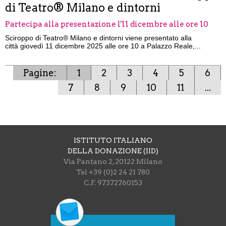
di Teatro® Milano e dintorni
Partecipa alla presentazione l'11 dicembre alle ore 10
Sciroppo di Teatro® Milano e dintorni viene presentato alla
città giovedì 11 dicembre 2025 alle ore 10 a Palazzo Reale,...
Pagine:
1
2
3
4
5
6
7
8
9
10
11
...
ISTITUTO ITALIANO
DELLA DONAZIONE (IID)
Via Pantano 2, 20122 Milano
Tel +39 (0)2 24 21 780
C.F. 97372760153