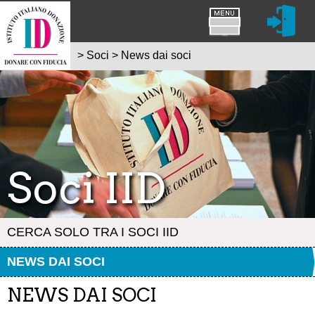
>
Soci
>
News dai soci
Soci IID
CERCA SOLO TRA I SOCI IID
NEWS DAI SOCI
NEWS DAI SOCI