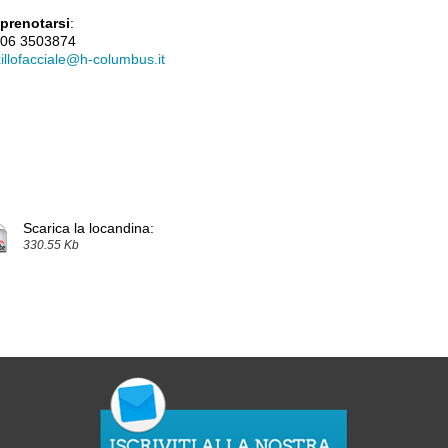
 prenotarsi
:
. 06 3503874
illofacciale@h-columbus.it
Scarica la locandina:
330.55 Kb