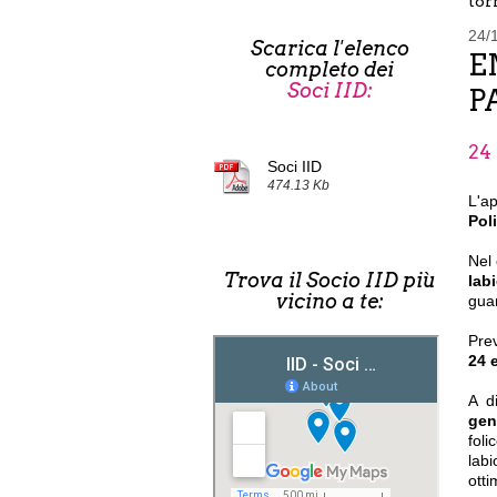
torn
24/
Scarica l'elenco
E
completo dei
Soci IID:
P
24 
Soci IID
474.13 Kb
L'a
Pol
Nel 
Trova il Socio IID più
lab
vicino a te:
guar
Pre
24 
A d
gen
foli
lab
otti