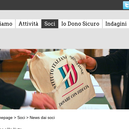
siamo
Attività
Soci
Io Dono Sicuro
Indagini
mepage
>
Soci
>
News dai soci