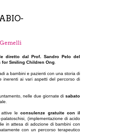
ABIO-
o Gemelli
le
diretto dal Prof. Sandro Pelo del
s for Smiling Children Ong
.
adi a bambini e pazienti con una storia di
 inerenti ai vari aspetti del percorso di
puntamento, nelle due giornate di
sabato
ale.
 attive le
consulenze gratuite con il
o-palatoschisi, (implementazione di acido
iglie in attesa di adozione di bambini con
guatamente con un percorso terapeutico