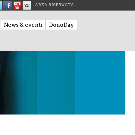
AREA RISERVATA
News & eventi
DonoDay