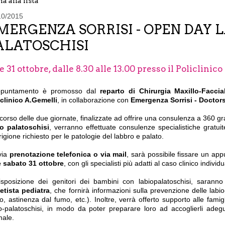
a alla lista
10/2015
MERGENZA SORRISI - OPEN DAY L
ALATOSCHISI
e 31 ottobre, dalle 8.30 alle 13.00 presso il Policlinic
ppuntamento è promosso dal
reparto di Chirurgia Maxillo-Faccia
iclinico A.Gemelli
, in collaborazione con
Emergenza Sorrisi - Doctor
corso delle due giornate, finalizzate ad offrire una consulenza a 360 gr
io palatoschisi
, verranno effettuate consulenze specialistiche gratuite
igione richiesto per le patologie del labbro e palato.
via
prenotazione telefonica o via mail
, sarà possibile fissare un ap
e sabato 31 ottobre
, con gli specialisti più adatti al caso clinico individu
isposizione dei genitori dei bambini con labiopalatoschisi, saranno
etista pediatra
, che fornirà informazioni sulla prevenzione delle labi
co, astinenza dal fumo, etc.). Inoltre, verrà offerto supporto alle fam
io-palatoschisi, in modo da poter preparare loro ad accoglierli ade
male.