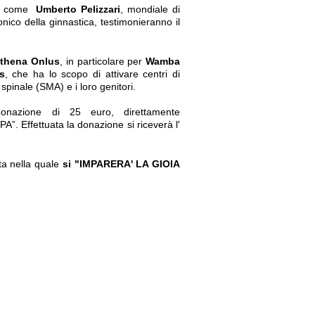
ivi come
Umberto Pelizzari
, mondiale di
onico della ginnastica, testimonieranno il
 Athena Onlus
, in particolare per
Wamba
s
, che ha lo scopo di attivare centri di
spinale (SMA) e i loro genitori.
nazione di 25 euro, direttamente
A”. Effettuata la donazione si riceverà l'
ta nella quale
si "IMPARERA' LA GIOIA