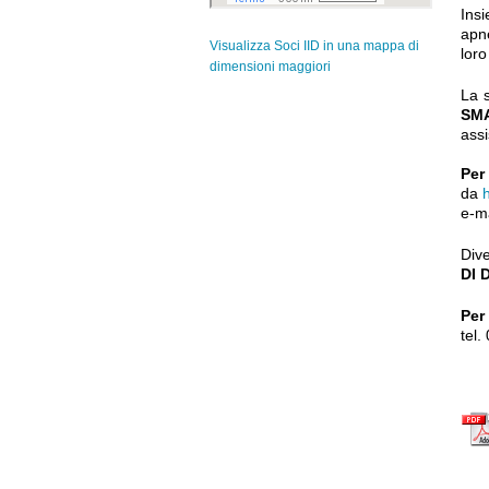
Ins
apn
Visualizza Soci IID in una mappa di
lor
dimensioni maggiori
La s
SMA
assi
Per
da
e-ma
Div
DI 
Per
tel.