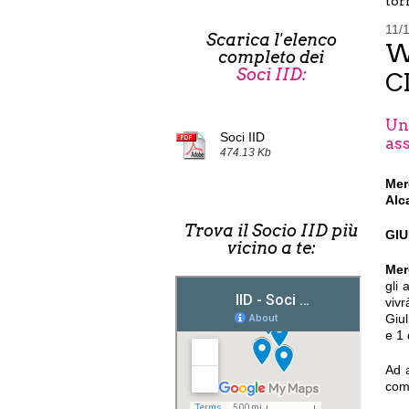
torn
11/
Scarica l'elenco
W
completo dei
Soci IID:
C
Un
Soci IID
ass
474.13 Kb
Mer
Alca
Trova il Socio IID più
GI
vicino a te:
Mer
gli 
vivr
Giul
e 1 
Ad a
com