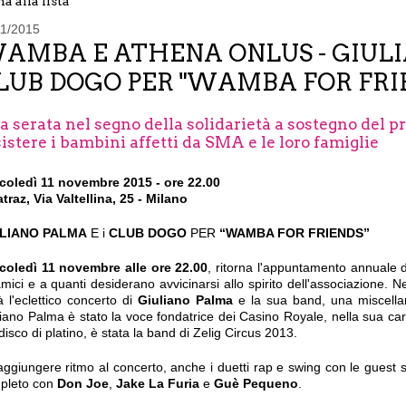
a alla lista
11/2015
AMBA E ATHENA ONLUS - GIULI
LUB DOGO PER "WAMBA FOR FRI
a serata nel segno della solidarietà a sostegno de
istere i bambini affetti da SMA e le loro famiglie
coledì 11 novembre 2015 - ore 22.00
traz, Via Valtellina, 25 - Milano
ULIANO PALMA
E i
CLUB DOGO
PER
“WAMBA FOR FRIENDS”
coledì 11 novembre alle ore 22.00
, ritorna l'appuntamento annuale 
amici e a quanti desiderano avvicinarsi allo spirito dell'associazione. Ne
à l'eclettico concerto di
Giuliano Palma
e la sua band, una miscellan
iano Palma è stato la voce fondatrice dei Casino Royale, nella sua car
disco di platino, è stata la band di Zelig Circus 2013.
ggiungere ritmo al concerto, anche i duetti rap e swing con le guest 
pleto con
Don Joe
,
Jake La Furia
e
Guè Pequeno
.