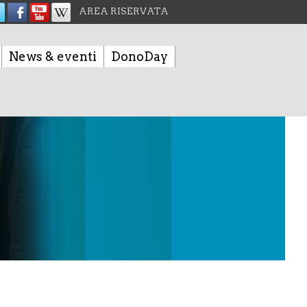
AREA RISERVATA
News & eventi
DonoDay