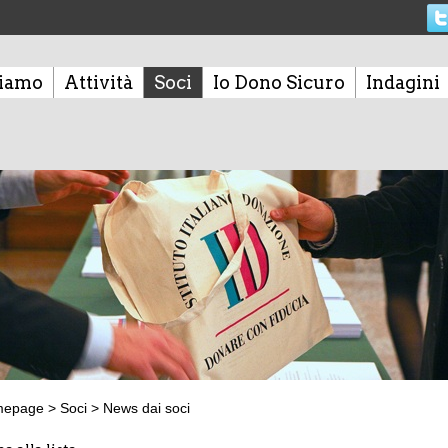
siamo
Attività
Soci
Io Dono Sicuro
Indagini
mepage
>
Soci
>
News dai soci