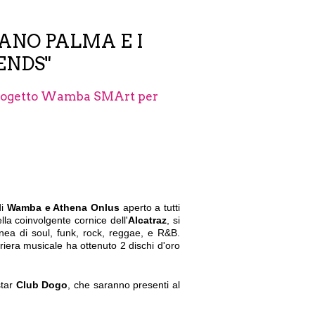
ANO PALMA E I
ENDS"
l progetto Wamba SMArt per
di
Wamba e Athena Onlus
aperto a tutti
lla coinvolgente cornice dell'
Alcatraz
, si
ea di soul, funk, rock, reggae, e R&B.
riera musicale ha ottenuto 2 dischi d'oro
star
Club Dogo
, che saranno presenti al