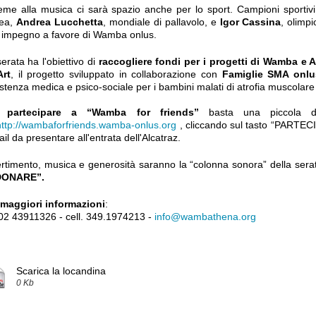
ieme alla musica ci sarà spazio anche per lo sport. Campioni sport
ea,
Andrea Lucchetta
, mondiale di pallavolo, e
Igor Cassina
, olimpi
o impegno a favore di Wamba onlus.
erata ha l'obiettivo di
raccogliere fondi per i progetti di Wamba e
rt
, il progetto sviluppato in collaborazione con
Famiglie SMA onlu
stenza medica e psico-sociale per i bambini malati di atrofia muscolare 
 partecipare a “Wamba for friends”
basta una piccola do
http://wambaforfriends.wamba-onlus.org
, cliccando sul tasto “PARTECIP
il da presentare all'entrata dell'Alcatraz.
ertimento, musica e generosità saranno la “colonna sonora” della sera
DONARE”.
 maggiori informazioni
:
 02 43911326 - cell. 349.1974213 -
info@wambathena.org
Scarica la locandina
0 Kb