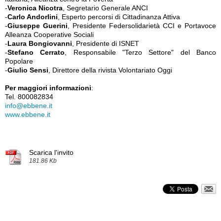
-
Veronica Nicotra
, Segretario Generale ANCI
-
Carlo Andorlini
, Esperto percorsi di Cittadinanza Attiva
-
Giuseppe Guerini
, Presidente Federsolidarietà CCI e Portavoce
Alleanza Cooperative Sociali
-
Laura Bongiovanni
, Presidente di ISNET
-
Stefano Cerrato
, Responsabile "Terzo Settore" del Banco
Popolare
-
Giulio Sensi
, Direttore della rivista Volontariato Oggi
Per maggiori informazioni
:
Tel. 800082834
info@ebbene.it
www.ebbene.it
Scarica l'invito
181.86 Kb