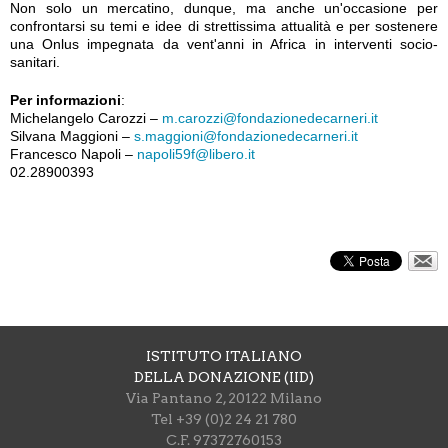
Non solo un mercatino, dunque, ma anche un'occasione per
confrontarsi su temi e idee di strettissima attualità e per sostenere
una Onlus impegnata da vent'anni in Africa in interventi socio-
sanitari.
Per informazioni
:
Michelangelo Carozzi –
m.carozzi@fondazionedecarneri.it
Silvana Maggioni –
s.maggioni@fondazionedecarneri.it
Francesco Napoli –
napoli59f@libero.it
02.28900393
ISTITUTO ITALIANO
DELLA DONAZIONE (IID)
Via Pantano 2, 20122 Milano
Tel +39 (0)2 24 21 780
C.F. 97372760153