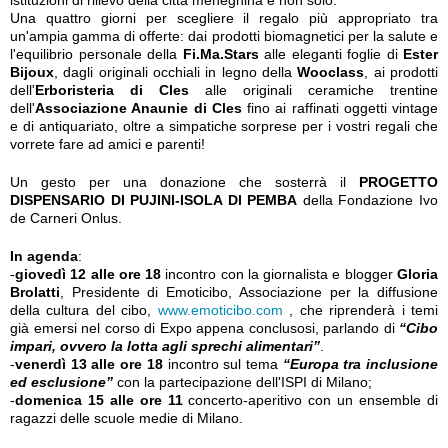
istituzioni di rilievo della città meneghina e non solo.
Una quattro giorni per scegliere il regalo più appropriato tra
un'ampia gamma di offerte: dai prodotti biomagnetici per la salute e
l'equilibrio personale della
Fi.Ma.Stars
alle eleganti foglie di
Ester
Bijoux
, dagli originali occhiali in legno della
Wooclass
, ai prodotti
dell'
Erboristeria di Cles
alle originali ceramiche trentine
dell'
Associazione Anaunie di Cles
fino ai raffinati oggetti vintage
e di antiquariato, oltre a simpatiche sorprese per i vostri regali che
vorrete fare ad amici e parenti!
Un gesto per una donazione che sosterrà il
PROGETTO
DISPENSARIO DI PUJINI-ISOLA DI PEMBA
della Fondazione Ivo
de Carneri Onlus.
In agenda
:
-
giovedì 12 alle ore 18
incontro con la giornalista e blogger
Gloria
Brolatti
, Presidente di Emoticibo, Associazione per la diffusione
della cultura del cibo,
www.emoticibo.com
, che riprenderà i temi
già emersi nel corso di Expo appena conclusosi, parlando di
“Cibo
impari, ovvero la lotta agli sprechi alimentari”
.
-
venerdì 13 alle ore 18
incontro sul tema
“Europa tra inclusione
ed esclusione”
con la partecipazione dell'ISPI di Milano;
-
domenica 15 alle ore 11
concerto-aperitivo con un ensemble di
ragazzi delle scuole medie di Milano.