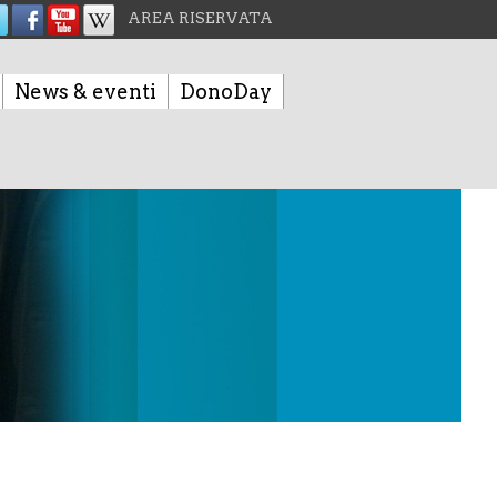
AREA RISERVATA
News & eventi
DonoDay