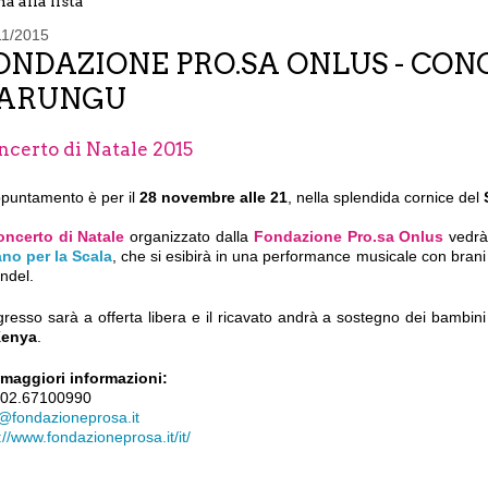
a alla lista
11/2015
ONDAZIONE PRO.SA ONLUS - CON
ARUNGU
ncerto di Natale 2015
ppuntamento è per il
28 novembre alle 21
, nella splendida cornice del
oncerto di Natale
organizzato dalla
Fondazione Pro.sa Onlus
vedrà 
ano
per la Scala
, che si esibirà in una performance musicale con brani 
ndel.
gresso sarà a offerta libera e il ricavato andrà a sostegno dei bambin
Kenya
.
 maggiori informazioni:
. 02.67100990
o@fondazioneprosa.it
://www.fondazioneprosa.it/it/