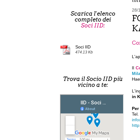
torn
28/
Scarica l'elenco
F
completo dei
Soci IID:
K
Co
Soci IID
474.13 Kb
L'a
Il
C
Mil
Trova il Socio IID più
Hae
vicino a te:
L'in
in 
Per
Tel
inf
http