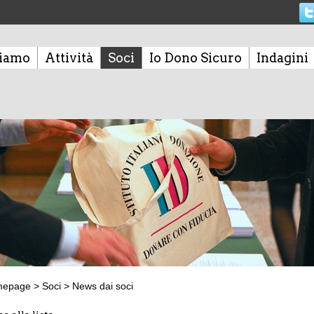
siamo
Attività
Soci
Io Dono Sicuro
Indagini
mepage
>
Soci
>
News dai soci