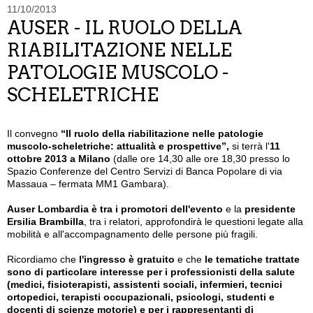
11/10/2013
AUSER - IL RUOLO DELLA
RIABILITAZIONE NELLE
PATOLOGIE MUSCOLO -
SCHELETRICHE
Il convegno
“Il ruolo della riabilitazione nelle patologie
muscolo-scheletriche: attualità e prospettive”,
si terrà l'
11
ottobre 2013 a Milano
(dalle ore 14,30 alle ore 18,30 presso lo
Spazio Conferenze del Centro Servizi di Banca Popolare di via
Massaua – fermata MM1 Gambara).
Auser Lombardia è tra i promotori dell'evento
e la
presidente
Ersilia Brambilla
, tra i relatori, approfondirà le questioni legate alla
mobilità e all'accompagnamento delle persone più fragili.
Ricordiamo che
l'ingresso è gratuito
e che
le tematiche trattate
sono di particolare interesse per i professionisti della
salute
(medici, fisioterapisti, assistenti sociali, infermieri, tecnici
ortopedici, terapisti occupazionali, psicologi,
studenti e
docenti di scienze motorie) e per i rappresentanti di