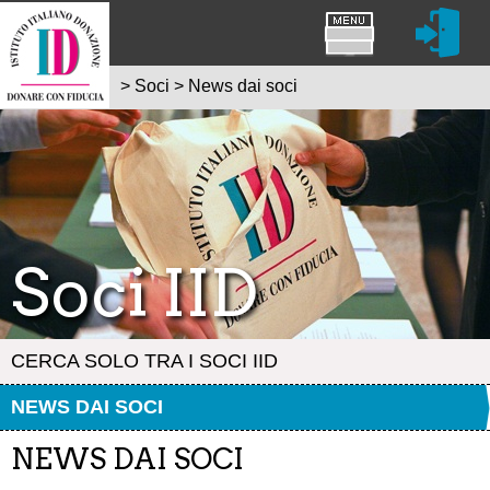
>
Soci
>
News dai soci
Soci IID
CERCA SOLO TRA I SOCI IID
NEWS DAI SOCI
NEWS DAI SOCI