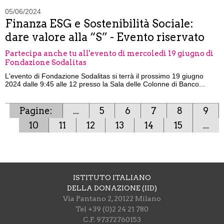
05/06/2024
Finanza ESG e Sostenibilità Sociale:
dare valore alla “S” - Evento riservato
Partecipa anche tu all'evento di mercoledì 19 giugno di
Fondazione Sodalitas
L'evento di Fondazione Sodalitas si terrà il prossimo 19 giugno
2024 dalle 9:45 alle 12 presso la Sala delle Colonne di Banco...
Pagine:
...
5
6
7
8
9
10
11
12
13
14
15
...
ISTITUTO ITALIANO
DELLA DONAZIONE (IID)
Via Pantano 2, 20122 Milano
Tel +39 (0)2 24 21 780
C.F. 97372760153