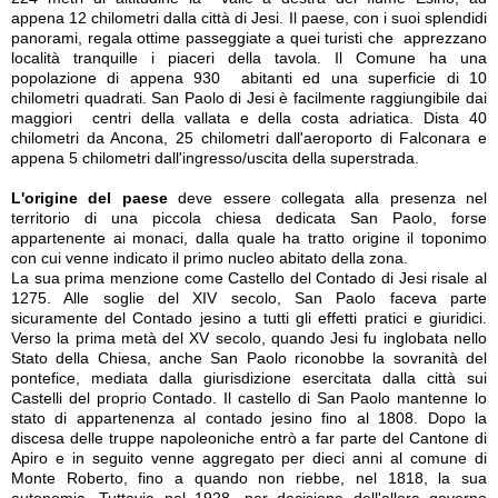
appena 12 chilometri dalla città di Jesi. Il paese, con i suoi splendidi
panorami, regala ottime passeggiate a quei turisti che apprezzano
località tranquille i piaceri della tavola. Il Comune ha una
popolazione di appena 930 abitanti ed una superficie di 10
chilometri quadrati. San Paolo di Jesi è facilmente raggiungibile dai
maggiori centri della vallata e della costa adriatica. Dista 40
chilometri da Ancona, 25 chilometri dall'aeroporto di Falconara e
appena 5 chilometri dall'ingresso/uscita della superstrada.
L'origine del paese
deve essere collegata alla presenza nel
territorio di una piccola chiesa dedicata San Paolo, forse
appartenente ai monaci, dalla quale ha tratto origine il toponimo
con cui venne indicato il primo nucleo abitato della zona.
La sua prima menzione come Castello del Contado di Jesi risale al
1275. Alle soglie del XIV secolo, San Paolo faceva parte
sicuramente del Contado jesino a tutti gli effetti pratici e giuridici.
Verso la prima metà del XV secolo, quando Jesi fu inglobata nello
Stato della Chiesa, anche San Paolo riconobbe la sovranità del
pontefice, mediata dalla giurisdizione esercitata dalla città sui
Castelli del proprio Contado. Il castello di San Paolo mantenne lo
stato di appartenenza al contado jesino fino al 1808. Dopo la
discesa delle truppe napoleoniche entrò a far parte del Cantone di
Apiro e in seguito venne aggregato per dieci anni al comune di
Monte Roberto, fino a quando non riebbe, nel 1818, la sua
autonomia. Tuttavia nel 1928, per decisione dell'allora governo