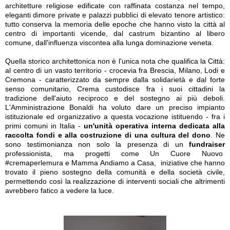
architetture religiose edificate con raffinata costanza nel tempo,
eleganti dimore private e palazzi pubblici di elevato tenore artistico:
tutto conserva la memoria delle epoche che hanno visto la città al
centro di importanti vicende, dal castrum bizantino al libero
comune, dall'influenza viscontea alla lunga dominazione veneta.
Quella storico architettonica non è l'unica nota che qualifica la Città:
al centro di un vasto territorio - crocevia fra Brescia, Milano, Lodi e
Cremona - caratterizzato da sempre dalla solidarietà e dal forte
senso comunitario, Crema custodisce fra i suoi cittadini la
tradizione dell'aiuto reciproco e del sostegno ai più deboli.
L'Amministrazione Bonaldi ha voluto dare un preciso impianto
istituzionale ed organizzativo a questa vocazione istituendo - fra i
primi comuni in Italia -
un'unità operativa interna dedicata alla
raccolta fondi e alla costruzione di una cultura del dono
. Ne
sono testimonianza non solo la presenza di un
fundraiser
professionista, ma progetti come Un Cuore Nuovo
#cremaperlemura e Mamma Andiamo a Casa, iniziative che hanno
trovato il pieno sostegno della comunità e della società civile,
permettendo così la realizzazione di interventi sociali che altrimenti
avrebbero fatico a vedere la luce.