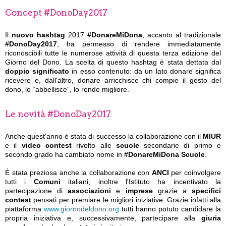
Concept #DonoDay2017
Il
nuovo hashtag
2017
#DonareMiDona
, accanto al tradizionale
#DonoDay2017
, ha permesso di rendere immediatamente
riconoscibili tutte le numerose attività di questa terza edizione del
Giorno del Dono. La scelta di questo hashtag è stata dettata dal
doppio significato
in esso contenuto: da un lato donare significa
ricevere e, dall'altro, donare arricchisce chi compie il gesto del
dono, lo “abbellisce”, lo rende migliore.
Le novità #DonoDay2017
Anche quest'anno è stata di successo la collaborazione con il
MIUR
e il
video contest
rivolto alle
scuole
secondarie di primo e
secondo grado ha cambiato nome in
#DonareMiDona Scuole
.
È stata preziosa anche la collaborazione con
ANCI
per coinvolgere
tutti i
Comuni
italiani; inoltre l'Istituto ha incentivato la
partecipazione di
associazioni
e
imprese
grazie a
specifici
contest
pensati per premiare le migliori iniziative. Grazie infatti alla
piattaforma
www.giornodeldono.org
tutti hanno potuto candidare la
propria iniziativa e, successivamente, partecipare alla
giuria