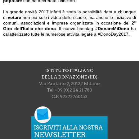
popolare
che ha decretato i vincitori.
La grande novità 2017 infatti è stata la possibilità data a chiunque
di
votare
non più solo i video delle scuole, ma anche le iniziative di
comuni, associazioni e imprese organizzate in occasione del
2°
Giro dell'Italia che dona
. Il nuovo hashtag
#DonareMiDona
ha
caratterizzato tutte le numerose attività legate a #DonoDay2017.
ISTITUTO ITALIANO
DELLA DONAZIONE (IID)
Via Pantano 2, 20122 Milano
Tel +39 (0)2 24 21 780
C.F. 97372760153