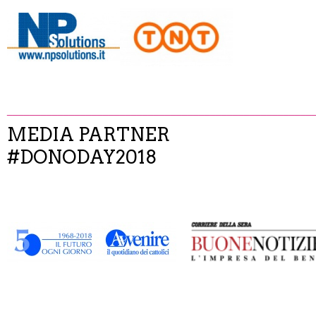
______________________________________________________
MEDIA PARTNER
#DONODAY2018