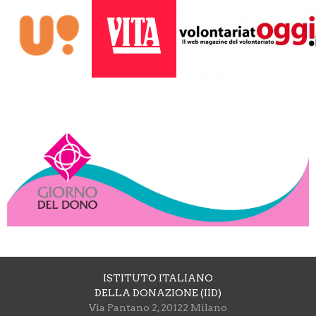
ISTITUTO ITALIANO
DELLA DONAZIONE (IID)
Via Pantano 2, 20122 Milano