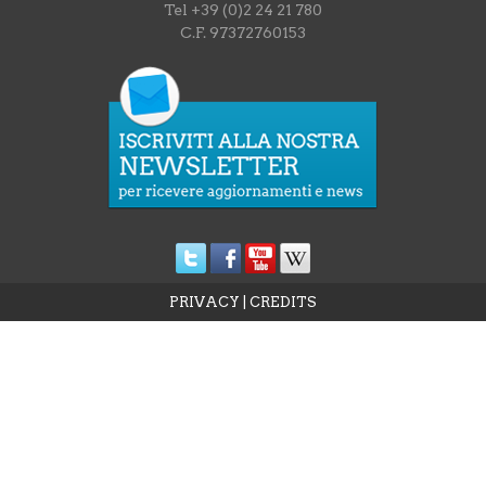
Tel +39 (0)2 24 21 780
C.F. 97372760153
PRIVACY
|
CREDITS