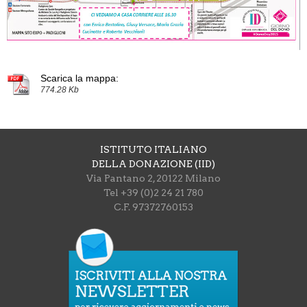
Scarica la mappa:
774.28 Kb
ISTITUTO ITALIANO
DELLA DONAZIONE (IID)
Via Pantano 2, 20122 Milano
Tel +39 (0)2 24 21 780
C.F. 97372760153