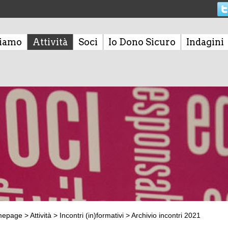
siamo
Attività
Soci
Io Dono Sicuro
Indagini
mepage
>
Attività
>
Incontri (in)formativi
>
Archivio incontri 2021