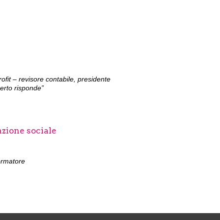
ofit – revisore contabile, presidente
perto risponde”
azione sociale
ormatore