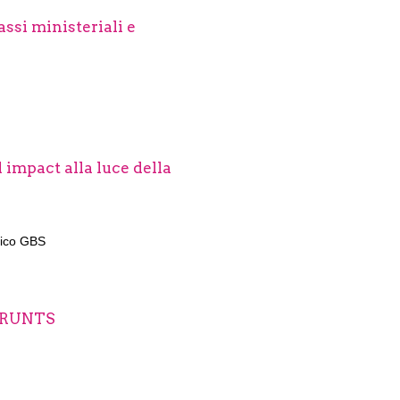
ssi ministeriali e
 impact alla luce della
fico GBS
el RUNTS