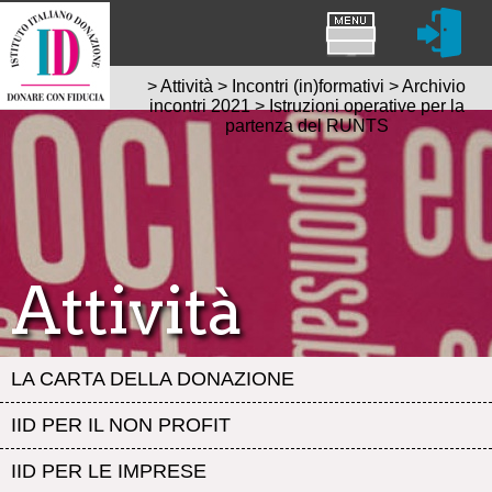
>
Attività
>
Incontri (in)formativi
>
Archivio
incontri 2021
>
Istruzioni operative per la
partenza del RUNTS
Attività
LA CARTA DELLA DONAZIONE
IID PER IL NON PROFIT
IID PER LE IMPRESE