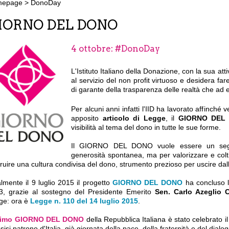
mepage
>
DonoDay
IORNO DEL DONO
4 ottobre: #DonoDay
L'Istituto Italiano della Donazione, con la sua att
al servizio del non profit virtuoso e desidera far
di garante della trasparenza delle realtà che ad 
Per alcuni anni infatti l'IID ha lavorato affinché v
apposito
articolo di Legge
, il
GIORNO DEL
visibilità al tema del dono in tutte le sue forme.
Il GIORNO DEL DONO vuole essere un segno 
generosità spontanea, ma per valorizzare e coltiva
ruire una cultura condivisa del dono, strumento prezioso per uscire dalla
lmente il 9 luglio 2015 il progetto
GIORNO DEL DONO
ha concluso l
3, grazie al sostegno del Presidente Emerito
Sen. Carlo Azeglio 
ge: ora è
Legge n. 110 del 14 luglio 2015
.
rimo GIORNO DEL DONO
della Repubblica Italiana è stato celebrato i
sisi patrono d'Italia, già giornata della pace, della fraternità e del dialog