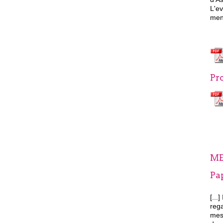
L'e
men
Pro
ME
Pa
[...]
rega
mess