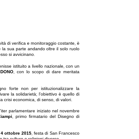
ività di verifica e monitoraggio costante, è
e la sua parte andando oltre il solo ruolo
esso si avvicinano.
enisse istituito a livello nazionale, con un
 DONO
, con lo scopo di dare meritata
forte non per istituzionalizzare la
re la solidarietà; l'obiettivo è quello di
 crisi economica, di senso, di valori.
'iter parlamentare iniziato nel novembre
Ciampi
, primo firmatario del Disegno di
l
4 ottobre 2015
, festa di San Francesco
o tra culture e religioni diverse.