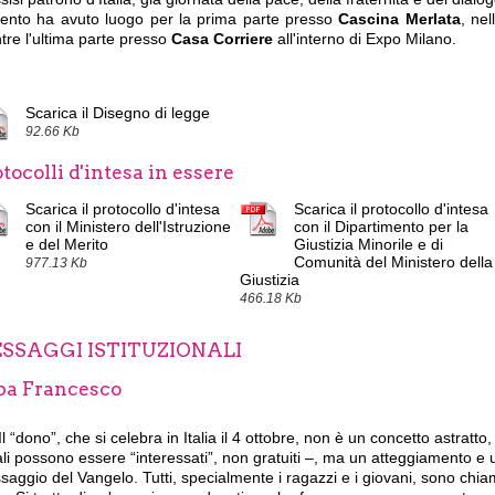
vento ha avuto luogo per la prima parte presso
Cascina Merlata
,
nel
tre
l'ultima parte presso
Casa Corriere
all'interno di Expo Milano.
Scarica il Disegno di legge
92.66 Kb
tocolli d'intesa in essere
Scarica il protocollo d'intesa
Scarica il protocollo d'intesa
con il Ministero dell'Istruzione
con il Dipartimento per la
e del Merito
Giustizia Minorile e di
Comunità del Ministero della
977.13 Kb
Giustizia
466.18 Kb
SSAGGI ISTITUZIONALI
pa Francesco
Il “dono”, che si celebra in Italia il 4 ottobre, non è un concetto astratto
li possono essere “interessati”, non gratuiti –, ma un atteggiamento e 
aggio del Vangelo. Tutti, specialmente i ragazzi e i giovani, sono chia