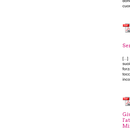
dono
cuor
Ser
[...]
suoi
forz
toc
inco
Giu
l'a
Mi