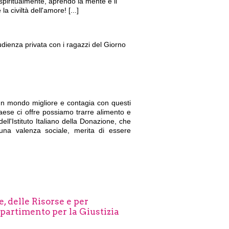
piritualmente, aprendo la mente e il
a civiltà dell'amore! [...]
udienza privata con i ragazzi del Giorno
 un mondo migliore e contagia con questi
aese ci offre possiamo trarre alimento e
ell'Istituto Italiano della Donazione, che
a una valenza sociale, merita di essere
, delle Risorse e per
ipartimento per la Giustizia