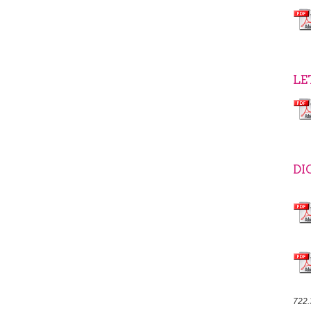
LE
DI
722.