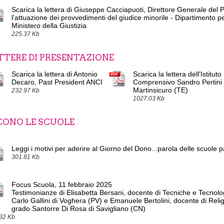
Scarica la lettera di Giuseppe Cacciapuoti, Direttore Generale del 
l'attuazione dei provvedimenti del giudice minorile - Dipartimento pe
Ministero della Giustizia
225.37 Kb
TTERE DI PRESENTAZIONE
Scarica la lettera di Antonio
Scarica la lettera dell'Istituto
Decaro, Past President ANCI
Comprensivo Sandro Pertini 
Martinsicuro (TE)
232.97 Kb
1027.03 Kb
CONO LE SCUOLE
Leggi i motivi per aderire al Giorno del Dono...parola delle scuole p
301.81 Kb
Focus Scuola, 11 febbraio 2025
Testimonianze di Elisabetta Bersani, docente di Tecniche e Tecnolo
Carlo Gallini di Voghera (PV) e Emanuele Bertolini, docente di Reli
grado Santorre Di Rosa di Savigliano (CN)
32 Kb