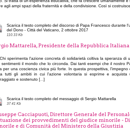
. Si tratta di un'esperienza educativa, che fa crescere umanamente e s
e agli ampi spazi della fraternità e della condivisione. Così si costruisce l
Scarica il testo completo del discorso di Papa Francesco durante l'
del Dono - Città del Vaticano, 2 ottobre 2017
110.33 Kb
gio Mattarella, Presidente della Repubblica Italiana
Chi sperimenta l'azione concreta di solidarietà coltiva la speranza di
 sentimenti il mondo che lo circonda. Dai tanti esempi che il nostro P
a per una coscienza civica più forte. In questa prospettiva, l'impegno d
ca tutti gli ambiti in cui l'azione volontaria si esprime e acquist
raggiato e sostenuto [...]
Scarica il testo completo del messaggio di Sergio Mattarella
37.41 Kb
seppe Cacciapuoti, Direttore Generale del Personale
ttuazione dei provvedimenti del giudice minorile - D
norile e di Comunità del Ministero della Giustizia