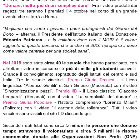
“Donare, molto più di un semplice dare”
. Fra i video prodotti dai
ragazzi tre saranno i premiati il 4 ottobre nel corso di un grande
evento che si terrà a Roma.
“
Vogliamo che siano i giovani i primi protagonisti del Giorno del
Dono
– afferma il Presidente dell'Istituto Italiano della Donazione
Edoardo Patriarca
-
e la collaborazione con il MIUR è il valore
aggiunto di questo percorso che anche nel 2016 riproporrà il dono
come valore centrale per una società sana
”.
Nel 2015
sono state
circa 40 le scuole
che hanno partecipato, con
altrettanti video in concorso e
più di mille gli studenti
coinvolti.
Grande il coinvolgimento soprattutto degli Istituti del centro e sud
Italia. Tre le scuole vincitrici:
Premio Giuria Tecnica
- il Liceo
linguistico “Alberico Gentili” di San Ginesio (Macerata) con il video
“Sincronizzazione pezzi”,
Premio IID
- il Liceo classico “Giacomo
Leopardi” (Recanati) con il video “La semplicità del donare” e
Premio Giuria Popolare
- l'Istituto comprensivo “Lorenzo Milani”
(Policoro) con il video ”Il cartone della tolleranza”. Tutti i video
vincitori sono visibili sul sito IID cliccando qui.
Secondo i dati Istat sono circa
5 milioni le persone che donano
tempo attraverso il volontariato
e
circa 5 miliardi le risorse
economiche donate alle Organizzazioni Non Profit (ONP)