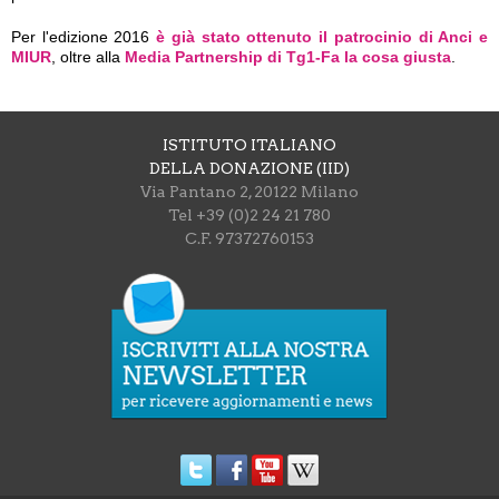
Per l'edizione 2016
è già stato ottenuto il patrocinio di Anci e
MIUR
, oltre alla
Media Partnership di Tg1-Fa la cosa giusta
.
ISTITUTO ITALIANO
DELLA DONAZIONE (IID)
Via Pantano 2, 20122 Milano
Tel +39 (0)2 24 21 780
C.F. 97372760153