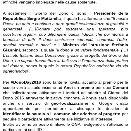
affinché vengano impiegate nelle cause sostenute.
A sostenere il Giorno del Dono ci sono il
Presidente della
Repubblica Sergio Mattarella
, il quale ha affermato che “
Il nostro
Paese ha dato e continua a dare grandi testimonianze di gratuità e
generosità.. (…)Donare può suscitare una speranza, può
ricostruire legami, può diffondere quella fiducia che poi ritorna a
beneficio di tutti. Il dono costruisce comunità, contrasta l'odio,
semina serenità e pace"
e il
Ministro dell'Istruzione Stefania
Giannini
, secondo la quale “
Il dono è un valore fondamentale. (…)
L'Istituto Italiano della Donazione, grazie al progetto del Giorno del
Dono, ha saputo trasmettere la bellezza e l'importanza della pratica
del donare, senza la quale la nostra Repubblica andrebbe via via
sgretolandosi
”.
Per
#DonoDay2016
sono tante le novità: accanto al premio per le
scuole verrà istituito insieme ad
Anci
un
premio
per quei
Comuni
che solleciteranno attivamente i territori ad aderire al Giorno del
Dono 2016 attraverso iniziative concrete. A breve sarà disponibile
anche un servizio di
geo-localizzazione
di Google creato
appositamente per permettere a chiunque lo desideri di
identificare la scuola o il comune che aderisce al progetto
per
seguire o partecipare attivamente alle iniziative di interesse.
Inoltre avranno un posto di rilievo le
ONP
, rivolgendo un'attenzione
particolare ai soci IID.