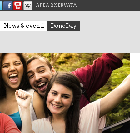
AREA RISERVATA
News & eventi
DonoDay