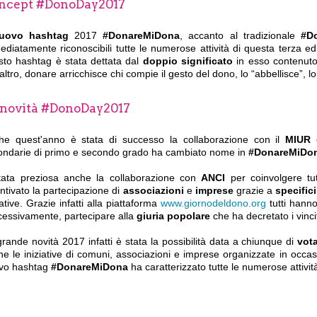
ncept #DonoDay2017
uovo hashtag
2017
#DonareMiDona
, accanto al tradizionale
#D
diatamente riconoscibili tutte le numerose attività di questa terza ed
sto hashtag è stata dettata dal
doppio significato
in esso contenuto:
'altro, donare arricchisce chi compie il gesto del dono, lo “abbellisce”, l
 novità #DonoDay2017
he quest'anno è stata di successo la collaborazione con il
MIUR
ondarie di primo e secondo grado ha cambiato nome in
#DonareMiDon
tata preziosa anche la collaborazione con
ANCI
per coinvolgere tut
ntivato la partecipazione di
associazioni
e
imprese
grazie a
specific
iative. Grazie infatti alla piattaforma
www.giornodeldono.org
tutti hanno
cessivamente, partecipare alla
giuria popolare
che ha decretato i vincit
rande novità 2017 infatti è stata la possibilità data a chiunque di
vot
e le iniziative di comuni, associazioni e imprese organizzate in occa
vo hashtag
#DonareMiDona
ha caratterizzato tutte le numerose attiv