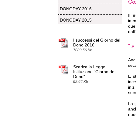
Co
DONODAY 2016
Il
n
DONODAY 2015
imme
que
dall
I successi del Giorno del
Dono 2016
Le
7083.56 Kb
Anc
sec
Scarica la Legge
Istituzione "Giorno del
È s
Dono"
ince
92.66 Kb
iniz
suc
La g
anch
nuo