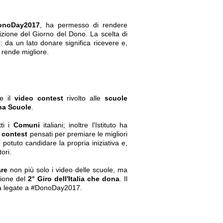
onoDay2017
, ha permesso di rendere
izione del Giorno del Dono. La scelta di
 da un lato donare significa ricevere e,
o rende migliore.
e il
video contest
rivolto alle
scuole
a Scuole
.
ti i
Comuni
italiani; inoltre l'Istituto ha
i contest
pensati per premiare le migliori
 potuto candidare la propria iniziativa e,
ori.
are
non più solo i video delle scuole, ma
sione del
2° Giro dell'Italia che dona
. Il
ità legate a #DonoDay2017.