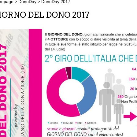
mepage
>
DonoDay
>
DonoDay 2017
IORNO DEL DONO 2017