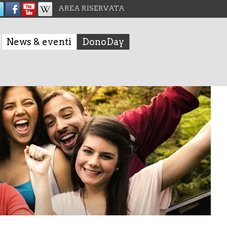
AREA RISERVATA
News & eventi
DonoDay