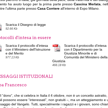
vento ha avuto luogo per la prima parte presso
Cascina Merlata
,
nel
tre
l'ultima parte presso
Casa Corriere
all'interno di Expo Milano.
Scarica il Disegno di legge
92.66 Kb
tocolli d'intesa in essere
Scarica il protocollo d'intesa
Scarica il protocollo d'intesa
con il Ministero dell'Istruzione
con il Dipartimento per la
e del Merito
Giustizia Minorile e di
Comunità del Ministero della
977.13 Kb
Giustizia
466.18 Kb
SSAGGI ISTITUZIONALI
pa Francesco
Il “dono”, che si celebra in Italia il 4 ottobre, non è un concetto astratto
li possono essere “interessati”, non gratuiti –, ma un atteggiamento e 
aggio del Vangelo. Tutti, specialmente i ragazzi e i giovani, sono chia