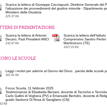
Scarica la lettera di Giuseppe Cacciapuoti, Direttore Generale del 
l'attuazione dei provvedimenti del giudice minorile - Dipartimento pe
Ministero della Giustizia
225.37 Kb
TTERE DI PRESENTAZIONE
Scarica la lettera di Antonio
Scarica la lettera dell'Istituto
Decaro, Past President ANCI
Comprensivo Sandro Pertini 
Martinsicuro (TE)
232.97 Kb
1027.03 Kb
CONO LE SCUOLE
Leggi i motivi per aderire al Giorno del Dono...parola delle scuole p
301.81 Kb
Focus Scuola, 11 febbraio 2025
Testimonianze di Elisabetta Bersani, docente di Tecniche e Tecnolo
Carlo Gallini di Voghera (PV) e Emanuele Bertolini, docente di Reli
grado Santorre Di Rosa di Savigliano (CN)
32 Kb