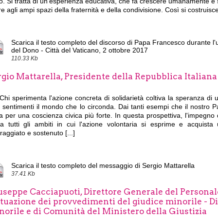
. Si tratta di un'esperienza educativa, che fa crescere umanamente e s
e agli ampi spazi della fraternità e della condivisione. Così si costruisce l
Scarica il testo completo del discorso di Papa Francesco durante l'
del Dono - Città del Vaticano, 2 ottobre 2017
110.33 Kb
gio Mattarella, Presidente della Repubblica Italiana
Chi sperimenta l'azione concreta di solidarietà coltiva la speranza di
 sentimenti il mondo che lo circonda. Dai tanti esempi che il nostro P
a per una coscienza civica più forte. In questa prospettiva, l'impegno d
ca tutti gli ambiti in cui l'azione volontaria si esprime e acquist
raggiato e sostenuto [...]
Scarica il testo completo del messaggio di Sergio Mattarella
37.41 Kb
seppe Cacciapuoti, Direttore Generale del Personale
ttuazione dei provvedimenti del giudice minorile - D
norile e di Comunità del Ministero della Giustizia