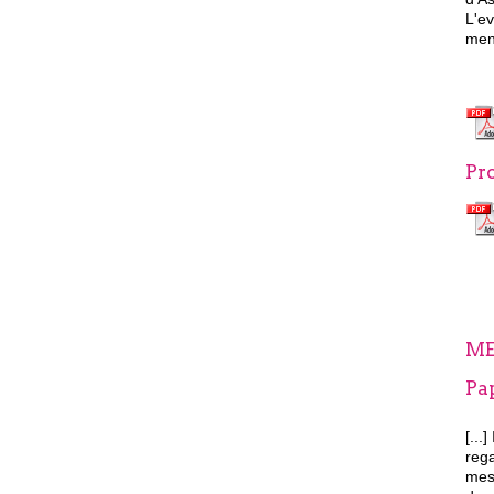
L'e
men
Pro
ME
Pa
[...]
rega
mess