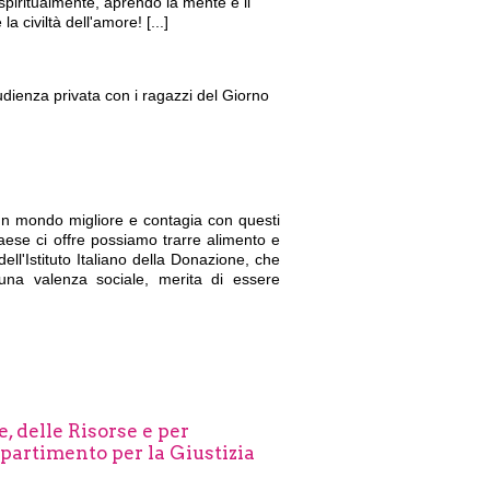
piritualmente, aprendo la mente e il
a civiltà dell'amore! [...]
udienza privata con i ragazzi del Giorno
 un mondo migliore e contagia con questi
aese ci offre possiamo trarre alimento e
ell'Istituto Italiano della Donazione, che
a una valenza sociale, merita di essere
, delle Risorse e per
ipartimento per la Giustizia