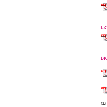
LE
DI
722.