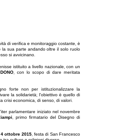
ività di verifica e monitoraggio costante, è
e la sua parte andando oltre il solo ruolo
esso si avvicinano.
enisse istituito a livello nazionale, con un
 DONO
, con lo scopo di dare meritata
forte non per istituzionalizzare la
re la solidarietà; l'obiettivo è quello di
 crisi economica, di senso, di valori.
'iter parlamentare iniziato nel novembre
Ciampi
, primo firmatario del Disegno di
l
4 ottobre 2015
, festa di San Francesco
o tra culture e religioni diverse.