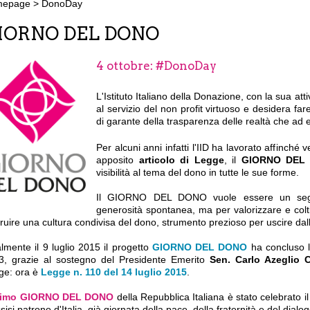
mepage
>
DonoDay
IORNO DEL DONO
4 ottobre: #DonoDay
L'Istituto Italiano della Donazione, con la sua att
al servizio del non profit virtuoso e desidera far
di garante della trasparenza delle realtà che ad 
Per alcuni anni infatti l'IID ha lavorato affinché v
apposito
articolo di Legge
, il
GIORNO DEL
visibilità al tema del dono in tutte le sue forme.
Il GIORNO DEL DONO vuole essere un segno 
generosità spontanea, ma per valorizzare e coltiva
ruire una cultura condivisa del dono, strumento prezioso per uscire dalla
lmente il 9 luglio 2015 il progetto
GIORNO DEL DONO
ha concluso l
3, grazie al sostegno del Presidente Emerito
Sen. Carlo Azeglio 
ge: ora è
Legge n. 110 del 14 luglio 2015
.
rimo GIORNO DEL DONO
della Repubblica Italiana è stato celebrato i
sisi patrono d'Italia, già giornata della pace, della fraternità e del dialog