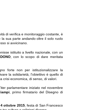
ività di verifica e monitoraggio costante, è
e la sua parte andando oltre il solo ruolo
esso si avvicinano.
enisse istituito a livello nazionale, con un
 DONO
, con lo scopo di dare meritata
forte non per istituzionalizzare la
re la solidarietà; l'obiettivo è quello di
 crisi economica, di senso, di valori.
'iter parlamentare iniziato nel novembre
Ciampi
, primo firmatario del Disegno di
l
4 ottobre 2015
, festa di San Francesco
o tra culture e religioni diverse.