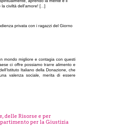
piritualmente, aprendo la mente e il
a civiltà dell'amore! [...]
udienza privata con i ragazzi del Giorno
 un mondo migliore e contagia con questi
aese ci offre possiamo trarre alimento e
ell'Istituto Italiano della Donazione, che
a una valenza sociale, merita di essere
, delle Risorse e per
ipartimento per la Giustizia