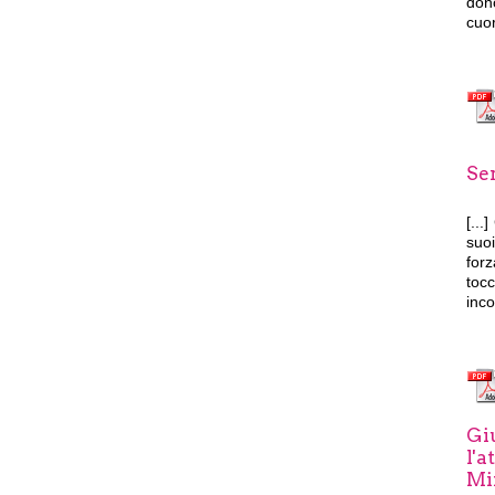
dono
cuor
Ser
[...]
suoi
forz
toc
inco
Giu
l'a
Mi