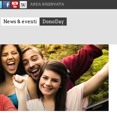
AREA RISERVATA
News & eventi
DonoDay