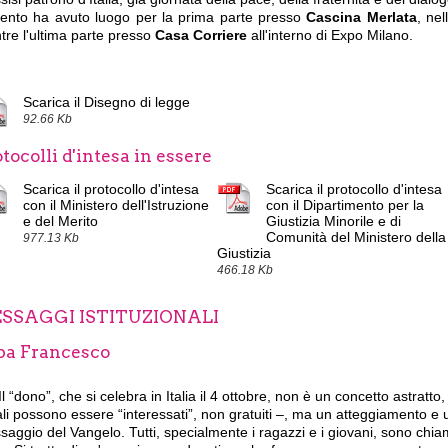
vento ha avuto luogo per la prima parte presso
Cascina Merlata
,
nel
tre
l'ultima parte presso
Casa Corriere
all'interno di Expo Milano.
Scarica il Disegno di legge
92.66 Kb
tocolli d'intesa in essere
Scarica il protocollo d'intesa
Scarica il protocollo d'intesa
con il Ministero dell'Istruzione
con il Dipartimento per la
e del Merito
Giustizia Minorile e di
Comunità del Ministero della
977.13 Kb
Giustizia
466.18 Kb
SSAGGI ISTITUZIONALI
pa Francesco
Il “dono”, che si celebra in Italia il 4 ottobre, non è un concetto astratto
li possono essere “interessati”, non gratuiti –, ma un atteggiamento e 
aggio del Vangelo. Tutti, specialmente i ragazzi e i giovani, sono chia