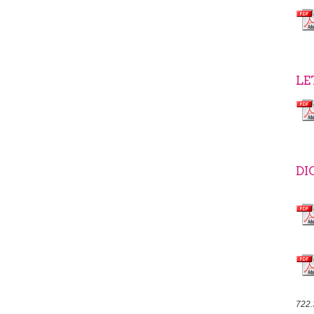
LE
DI
722.