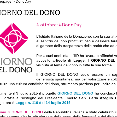
mepage
>
DonoDay
IORNO DEL DONO
4 ottobre: #DonoDay
L'Istituto Italiano della Donazione, con la sua att
al servizio del non profit virtuoso e desidera far
di garante della trasparenza delle realtà che ad 
Per alcuni anni infatti l'IID ha lavorato affinché v
apposito
articolo di Legge
, il
GIORNO DEL
visibilità al tema del dono in tutte le sue forme.
Il GIORNO DEL DONO vuole essere un segno 
generosità spontanea, ma per valorizzare e coltiva
ruire una cultura condivisa del dono, strumento prezioso per uscire dalla
lmente il 9 luglio 2015 il progetto
GIORNO DEL DONO
ha concluso l
3, grazie al sostegno del Presidente Emerito
Sen. Carlo Azeglio 
ge: ora è
Legge n. 110 del 14 luglio 2015
.
rimo GIORNO DEL DONO
della Repubblica Italiana è stato celebrato i
sisi patrono d'Italia, già giornata della pace, della fraternità e del dialog