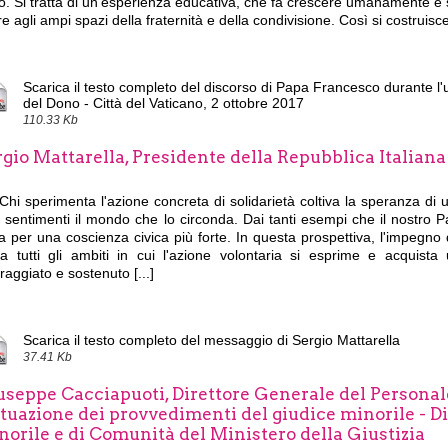
. Si tratta di un'esperienza educativa, che fa crescere umanamente e s
e agli ampi spazi della fraternità e della condivisione. Così si costruisce l
Scarica il testo completo del discorso di Papa Francesco durante l'
del Dono - Città del Vaticano, 2 ottobre 2017
110.33 Kb
gio Mattarella, Presidente della Repubblica Italiana
Chi sperimenta l'azione concreta di solidarietà coltiva la speranza di
 sentimenti il mondo che lo circonda. Dai tanti esempi che il nostro P
a per una coscienza civica più forte. In questa prospettiva, l'impegno d
ca tutti gli ambiti in cui l'azione volontaria si esprime e acquist
raggiato e sostenuto [...]
Scarica il testo completo del messaggio di Sergio Mattarella
37.41 Kb
seppe Cacciapuoti, Direttore Generale del Personale
ttuazione dei provvedimenti del giudice minorile - D
norile e di Comunità del Ministero della Giustizia