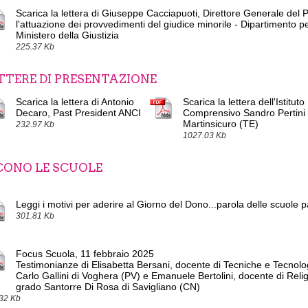
Scarica la lettera di Giuseppe Cacciapuoti, Direttore Generale del 
l'attuazione dei provvedimenti del giudice minorile - Dipartimento pe
Ministero della Giustizia
225.37 Kb
TTERE DI PRESENTAZIONE
Scarica la lettera di Antonio
Scarica la lettera dell'Istituto
Decaro, Past President ANCI
Comprensivo Sandro Pertini 
Martinsicuro (TE)
232.97 Kb
1027.03 Kb
CONO LE SCUOLE
Leggi i motivi per aderire al Giorno del Dono...parola delle scuole p
301.81 Kb
Focus Scuola, 11 febbraio 2025
Testimonianze di Elisabetta Bersani, docente di Tecniche e Tecnolo
Carlo Gallini di Voghera (PV) e Emanuele Bertolini, docente di Reli
grado Santorre Di Rosa di Savigliano (CN)
32 Kb