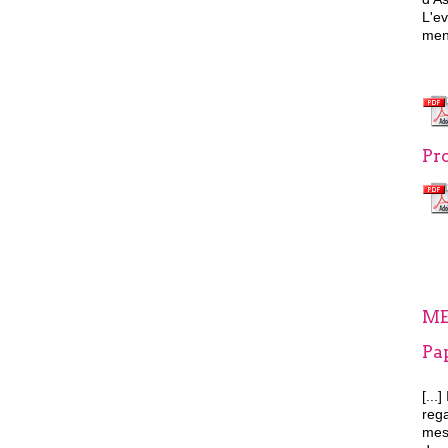
L'e
men
Pro
ME
Pa
[...]
rega
mess