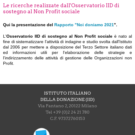
Le ricerche realizzate dall'Osservatorio IID di
sostegno al Non Profit sociale
Qui la presentazione del
Rapporto "Noi doniamo 2021
".
L'
Osservatorio IID di sostegno al Non Profit sociale
è nato al
fine di sistematizzare l'attività di indagine e studio svolta dall'Istituto
dal 2006 per mettere a disposizione del Terzo Settore italiano dati
ed informazioni utili per l'elaborazione delle strategie e
l'indirizzamento delle attività di gestione delle Organizzazioni non
Profit.
ISTITUTO ITALIANO
DELLA DONAZIONE (IID)
Via Pantano 2, 20122 Milano
Tel +39 (0)2 24 21 780
C.F. 97372760153