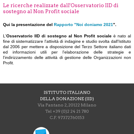
Le ricerche realizzate dall'Osservatorio IID di
sostegno al Non Profit sociale
Qui la presentazione del
Rapporto "Noi doniamo 2021
".
L'
Osservatorio IID di sostegno al Non Profit sociale
è nato al
fine di sistematizzare l'attività di indagine e studio svolta dall'Istituto
dal 2006 per mettere a disposizione del Terzo Settore italiano dati
ed informazioni utili per l'elaborazione delle strategie e
l'indirizzamento delle attività di gestione delle Organizzazioni non
Profit.
ISTITUTO ITALIANO
DELLA DONAZIONE (IID)
Via Pantano 2, 20122 Milano
Tel +39 (0)2 24 21 780
C.F. 97372760153