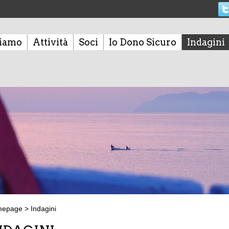
siamo
Attività
Soci
Io Dono Sicuro
Indagini
mepage
>
Indagini