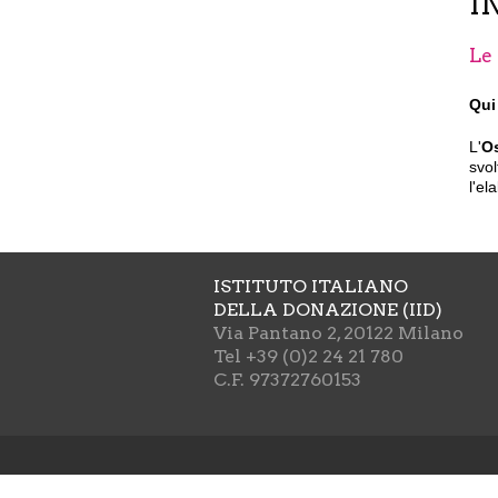
I
Le 
Qui
L'
Os
svol
l'el
ISTITUTO ITALIANO
DELLA DONAZIONE (IID)
Via Pantano 2, 20122 Milano
Tel +39 (0)2 24 21 780
C.F. 97372760153