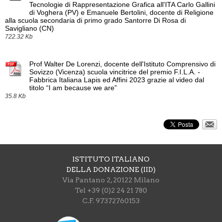
Tecnologie di Rappresentazione Grafica all'ITA Carlo Gallini
di Voghera (PV) e Emanuele Bertolini, docente di Religione
alla scuola secondaria di primo grado Santorre Di Rosa di
Savigliano (CN)
722.32 Kb
Prof Walter De Lorenzi, docente dell'Istituto Comprensivo di
Sovizzo (Vicenza) scuola vincitrice del premio F.I.L.A. -
Fabbrica Italiana Lapis ed Affini 2023 grazie al video dal
titolo “I am because we are”
35.8 Kb
ISTITUTO ITALIANO
DELLA DONAZIONE (IID)
Via Pantano 2, 20122 Milano
Tel +39 (0)2 24 21 780
C.F. 97372760153