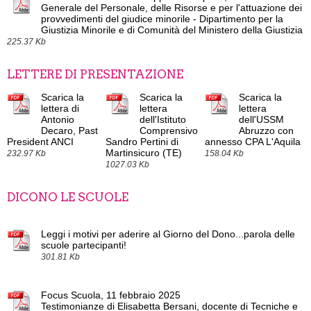
Generale del Personale, delle Risorse e per l'attuazione dei
provvedimenti del giudice minorile - Dipartimento per la
Giustizia Minorile e di Comunità del Ministero della Giustizia
225.37 Kb
LETTERE DI PRESENTAZIONE
Scarica la
Scarica la
Scarica la
lettera di
lettera
lettera
Antonio
dell'Istituto
dell'USSM
Decaro, Past
Comprensivo
Abruzzo con
President ANCI
Sandro Pertini di
annesso CPA L'Aquila
Martinsicuro (TE)
232.97 Kb
158.04 Kb
1027.03 Kb
DICONO LE SCUOLE
Leggi i motivi per aderire al Giorno del Dono...parola delle
scuole partecipanti!
301.81 Kb
Focus Scuola, 11 febbraio 2025
Testimonianze di Elisabetta Bersani, docente di Tecniche e