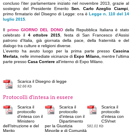
concluso l'iter parlamentare iniziato nel novembre 2013, grazie al
sostegno del Presidente Emerito
Sen. Carlo Azeglio Ciampi
,
primo firmatario del Disegno di Legge: ora è
Legge n. 110 del 14
luglio 2015
.
Il
primo GIORNO DEL DONO
della Repubblica Italiana è stato
celebrato il
4 ottobre 2015
, festa di San Francesco d'Assisi
patrono d'Italia, già giornata della pace, della fraternità e del
dialogo tra culture e religioni diverse.
L'evento ha avuto luogo per la prima parte presso
Cascina
Merlata
,
nelle immediate vicinanze di
Expo Milano,
mentre
l'ultima
parte presso
Casa Corriere
all'interno di Expo Milano.
Scarica il Disegno di legge
92.66 Kb
Protocolli d'intesa in essere
Scarica il
Scarica il
Scarica il
protocollo
protocollo
protocollo
d'intesa con il
d'intesa con il
d'intesa con
Ministero
Dipartimento
CSVnet
dell'Istruzione e del
per la Giustizia
581.01 Kb
Merito
Minorile e di Comunità