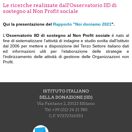
Le ricerche realizzate dall'Osservatorio IID di
sostegno al Non Profit sociale
Qui la presentazione del
Rapporto "Noi doniamo 2021
".
L'
Osservatorio IID di sostegno al Non Profit sociale
è nato al
fine di sistematizzare l'attività di indagine e studio svolta dall'Istituto
dal 2006 per mettere a disposizione del Terzo Settore italiano dati
ed informazioni utili per l'elaborazione delle strategie e
l'indirizzamento delle attività di gestione delle Organizzazioni non
Profit.
ISTITUTO ITALIANO
DELLA DONAZIONE (IID)
Via Pantano 2, 20122 Milano
Tel +39 (0)2 24 21 780
C.F. 97372760153