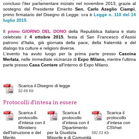
concluso l'iter parlamentare iniziato nel novembre 2013, grazie al
sostegno del Presidente Emerito
Sen. Carlo Azeglio Ciampi
,
primo firmatario del Disegno di Legge: ora è
Legge n. 110 del 14
luglio 2015
.
Il
primo GIORNO DEL DONO
della Repubblica Italiana è stato
celebrato il
4 ottobre 2015
, festa di San Francesco d'Assisi
patrono d'Italia, già giornata della pace, della fraternità e del
dialogo tra culture e religioni diverse.
L'evento ha avuto luogo per la prima parte presso
Cascina
Merlata
,
nelle immediate vicinanze di
Expo Milano,
mentre
l'ultima
parte presso
Casa Corriere
all'interno di Expo Milano.
Scarica il Disegno di legge
92.66 Kb
Protocolli d'intesa in essere
Scarica il
Scarica il
Scarica il
protocollo
protocollo
protocollo
d'intesa con il
d'intesa con il
d'intesa con
Ministero
Dipartimento
CSVnet
dell'Istruzione e del
per la Giustizia
581.01 Kb
Merito
Minorile e di Comunità