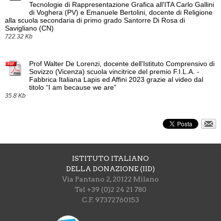
Tecnologie di Rappresentazione Grafica all'ITA Carlo Gallini
di Voghera (PV) e Emanuele Bertolini, docente di Religione
alla scuola secondaria di primo grado Santorre Di Rosa di
Savigliano (CN)
722.32 Kb
Prof Walter De Lorenzi, docente dell'Istituto Comprensivo di
Sovizzo (Vicenza) scuola vincitrice del premio F.I.L.A. -
Fabbrica Italiana Lapis ed Affini 2023 grazie al video dal
titolo “I am because we are”
35.8 Kb
ISTITUTO ITALIANO
DELLA DONAZIONE (IID)
Via Pantano 2, 20122 Milano
Tel +39 (0)2 24 21 780
C.F. 97372760153