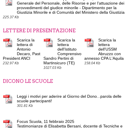
Generale del Personale, delle Risorse e per l'attuazione dei
provvedimenti del giudice minorile - Dipartimento per la
Giustizia Minorile e di Comunità del Ministero della Giustizia
225.37 Kb
LETTERE DI PRESENTAZIONE
Scarica la
Scarica la
Scarica la
lettera di
lettera
lettera
Antonio
dell'Istituto
dell'USSM
Decaro, Past
Comprensivo
Abruzzo con
President ANCI
Sandro Pertini di
annesso CPA L'Aquila
Martinsicuro (TE)
232.97 Kb
158.04 Kb
1027.03 Kb
DICONO LE SCUOLE
Leggi i motivi per aderire al Giorno del Dono...parola delle
scuole partecipanti!
301.81 Kb
Focus Scuola, 11 febbraio 2025
Testimonianze di Elisabetta Bersani, docente di Tecniche e