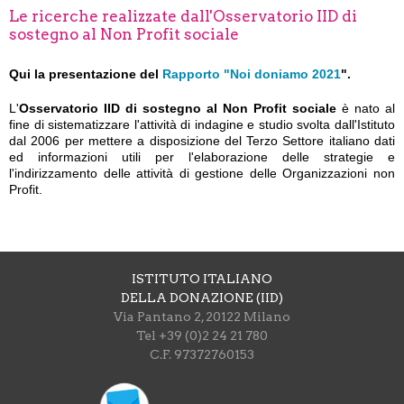
Le ricerche realizzate dall'Osservatorio IID di
sostegno al Non Profit sociale
Qui la presentazione del
Rapporto "Noi doniamo 2021
".
L'
Osservatorio IID di sostegno al Non Profit sociale
è nato al
fine di sistematizzare l'attività di indagine e studio svolta dall'Istituto
dal 2006 per mettere a disposizione del Terzo Settore italiano dati
ed informazioni utili per l'elaborazione delle strategie e
l'indirizzamento delle attività di gestione delle Organizzazioni non
Profit.
ISTITUTO ITALIANO
DELLA DONAZIONE (IID)
Via Pantano 2, 20122 Milano
Tel +39 (0)2 24 21 780
C.F. 97372760153