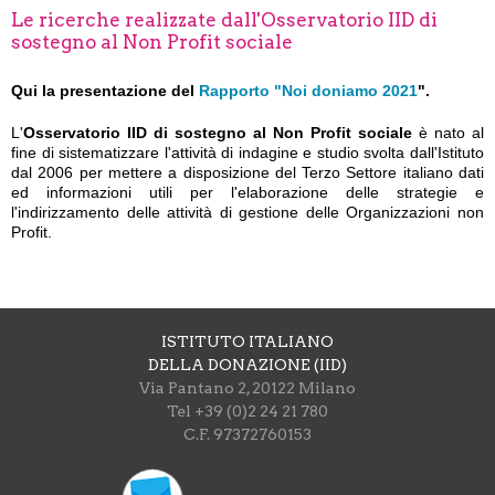
Le ricerche realizzate dall'Osservatorio IID di
sostegno al Non Profit sociale
Qui la presentazione del
Rapporto "Noi doniamo 2021
".
L'
Osservatorio IID di sostegno al Non Profit sociale
è nato al
fine di sistematizzare l'attività di indagine e studio svolta dall'Istituto
dal 2006 per mettere a disposizione del Terzo Settore italiano dati
ed informazioni utili per l'elaborazione delle strategie e
l'indirizzamento delle attività di gestione delle Organizzazioni non
Profit.
ISTITUTO ITALIANO
DELLA DONAZIONE (IID)
Via Pantano 2, 20122 Milano
Tel +39 (0)2 24 21 780
C.F. 97372760153