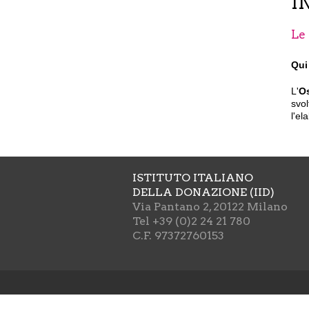
I
Le 
Qui
L'
Os
svol
l'el
ISTITUTO ITALIANO
DELLA DONAZIONE (IID)
Via Pantano 2, 20122 Milano
Tel +39 (0)2 24 21 780
C.F. 97372760153