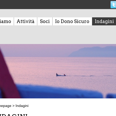
siamo
Attività
Soci
Io Dono Sicuro
Indagini
mepage
>
Indagini