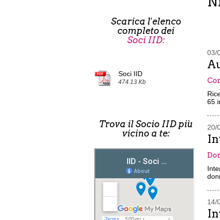
N
Scarica l'elenco
completo dei
Soci IID:
03/
Au
Soci IID
Con
474.13 Kb
Rice
65 i
Trova il Socio IID più
20/
vicino a te:
In
Don
Inte
donn
14/
In