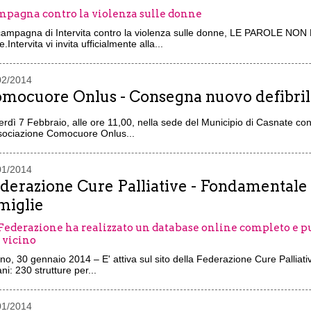
pagna contro la violenza sulle donne
campagna di Intervita contro la violenza sulle donne, LE PAROLE NON
e.Intervita vi invita ufficialmente alla...
02/2014
mocuore Onlus - Consegna nuovo defibril
rdì 7 Febbraio, alle ore 11,00, nella sede del Municipio di Casnate co
ssociazione Comocuore Onlus...
01/2014
derazione Cure Palliative - Fondamentale i
miglie
Federazione ha realizzato un database online completo e pub
 vicino
no, 30 gennaio 2014 – E' attiva sul sito della Federazione Cure Pallia
iani: 230 strutture per...
01/2014