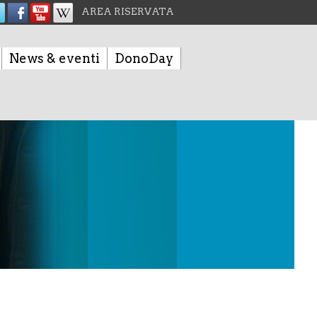
AREA RISERVATA
News & eventi
DonoDay