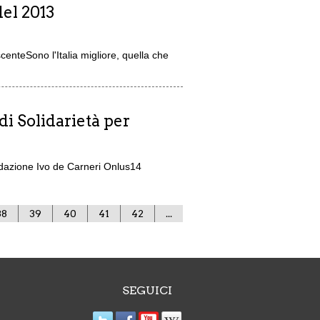
del 2013
nteSono l'Italia migliore, quella che
i Solidarietà per
ndazione Ivo de Carneri Onlus14
38
39
40
41
42
...
SEGUICI