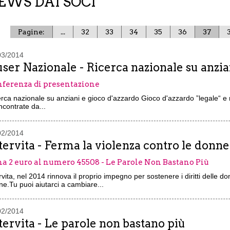
EWS DAI SOCI
Pagine:
...
32
33
34
35
36
37
03/2014
ser Nazionale - Ricerca nazionale su anzia
ferenza di presentazione
rca nazionale su anziani e gioco d'azzardo Gioco d'azzardo ”legale“ e 
ncontrate da...
02/2014
tervita - Ferma la violenza contro le donne
a 2 euro al numero 45508 - Le Parole Non Bastano Più
rvita, nel 2014 rinnova il proprio impegno per sostenere i diritti delle d
e.Tu puoi aiutarci a cambiare...
02/2014
tervita - Le parole non bastano più