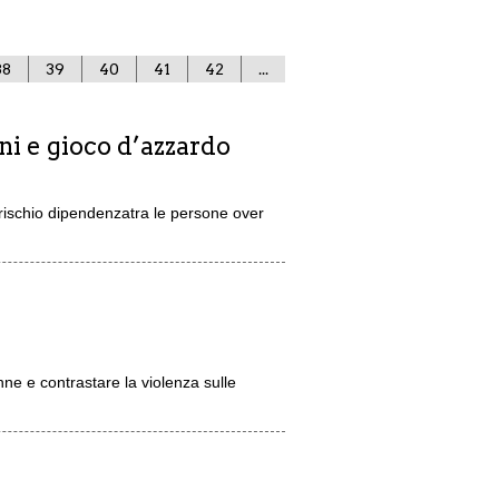
38
39
40
41
42
...
ni e gioco d’azzardo
rischio dipendenzatra le persone over
onne e contrastare la violenza sulle