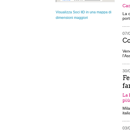
Cam
Visualizza Soci IID in una mappa di
La 
dimensioni maggiori
port
07/
Co
Vene
l'A
30/
Fe
fa
La 
più
Mila
ital
03/