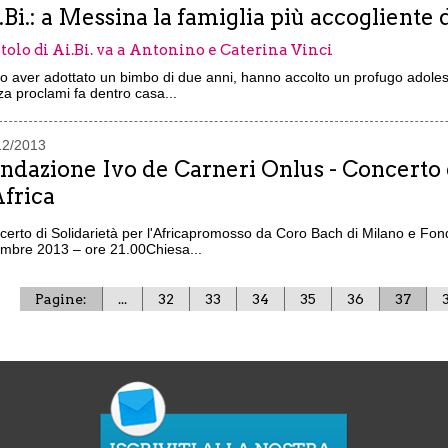
.Bi.: a Messina la famiglia più accogliente 
titolo di Ai.Bi. va a Antonino e Caterina Vinci
 aver adottato un bimbo di due anni, hanno accolto un profugo adolesce
a proclami fa dentro casa...
12/2013
ndazione Ivo de Carneri Onlus - Concerto d
Africa
certo di Solidarietà per l'Africapromosso da Coro Bach di Milano e Fo
embre 2013 – ore 21.00Chiesa...
Pagine:
...
32
33
34
35
36
37