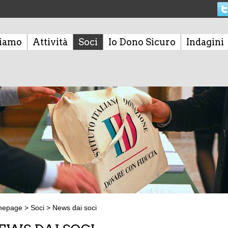
siamo
Attività
Soci
Io Dono Sicuro
Indagini
mepage
>
Soci
>
News dai soci