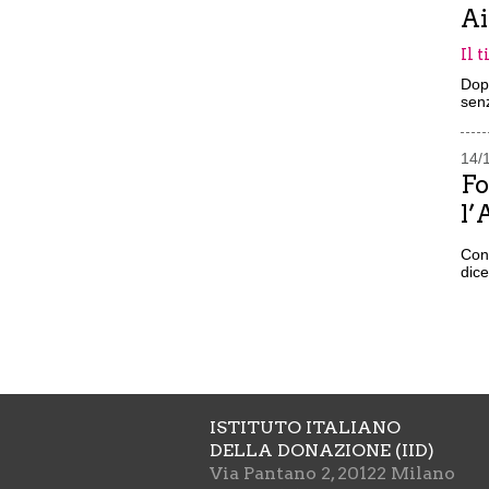
Ai
Il 
Dopo
senz
14/
Fo
l’
Con
dic
ISTITUTO ITALIANO
DELLA DONAZIONE (IID)
Via Pantano 2, 20122 Milano