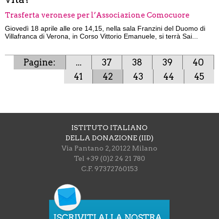
Trasferta veronese per l’Associazione Comocuore
Giovedì 18 aprile alle ore 14,15, nella sala Franzini del Duomo di
Villafranca di Verona, in Corso Vittorio Emanuele, si terrà Sai...
Pagine:
...
37
38
39
40
41
42
43
44
45
ISTITUTO ITALIANO
DELLA DONAZIONE (IID)
Via Pantano 2, 20122 Milano
Tel +39 (0)2 24 21 780
C.F. 97372760153