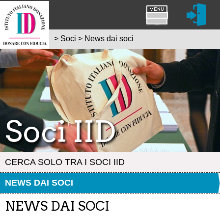
>
Soci
>
News dai soci
Soci IID
CERCA SOLO TRA I SOCI IID
NEWS DAI SOCI
NEWS DAI SOCI