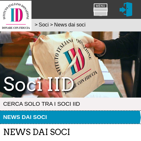
>
Soci
>
News dai soci
Soci IID
CERCA SOLO TRA I SOCI IID
NEWS DAI SOCI
NEWS DAI SOCI