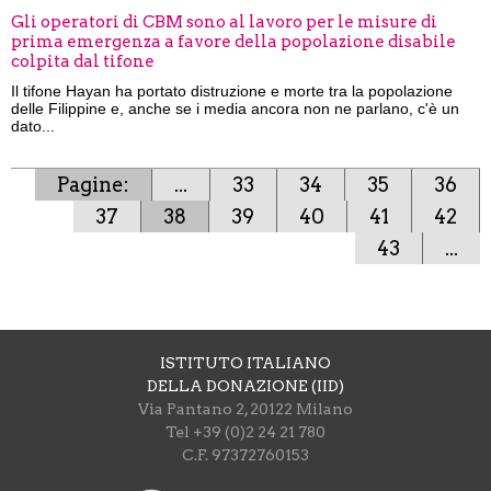
Gli operatori di CBM sono al lavoro per le misure di
prima emergenza a favore della popolazione disabile
colpita dal tifone
Il tifone Hayan ha portato distruzione e morte tra la popolazione
delle Filippine e, anche se i media ancora non ne parlano, c'è un
dato...
Pagine:
...
33
34
35
36
37
38
39
40
41
42
43
...
ISTITUTO ITALIANO
DELLA DONAZIONE (IID)
Via Pantano 2, 20122 Milano
Tel +39 (0)2 24 21 780
C.F. 97372760153