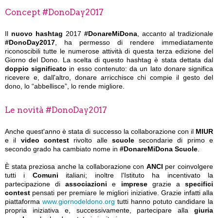
Concept #DonoDay2017
Il
nuovo hashtag
2017
#DonareMiDona
, accanto al tradizionale
#DonoDay2017
, ha permesso di rendere immediatamente
riconoscibili tutte le numerose attività di questa terza edizione del
Giorno del Dono. La scelta di questo hashtag è stata dettata dal
doppio significato
in esso contenuto: da un lato donare significa
ricevere e, dall'altro, donare arricchisce chi compie il gesto del
dono, lo “abbellisce”, lo rende migliore.
Le novità #DonoDay2017
Anche quest'anno è stata di successo la collaborazione con il
MIUR
e il
video contest
rivolto alle
scuole
secondarie di primo e
secondo grado ha cambiato nome in
#DonareMiDona Scuole
.
È stata preziosa anche la collaborazione con
ANCI
per coinvolgere
tutti i
Comuni
italiani; inoltre l'Istituto ha incentivato la
partecipazione di
associazioni
e
imprese
grazie a
specifici
contest
pensati per premiare le migliori iniziative. Grazie infatti alla
piattaforma
www.giornodeldono.org
tutti hanno potuto candidare la
propria iniziativa e, successivamente, partecipare alla
giuria