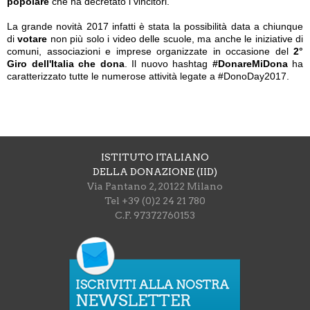
popolare
che ha decretato i vincitori.
La grande novità 2017 infatti è stata la possibilità data a chiunque
di
votare
non più solo i video delle scuole, ma anche le iniziative di
comuni, associazioni e imprese organizzate in occasione del
2°
Giro dell'Italia che dona
. Il nuovo hashtag
#DonareMiDona
ha
caratterizzato tutte le numerose attività legate a #DonoDay2017.
ISTITUTO ITALIANO
DELLA DONAZIONE (IID)
Via Pantano 2, 20122 Milano
Tel +39 (0)2 24 21 780
C.F. 97372760153