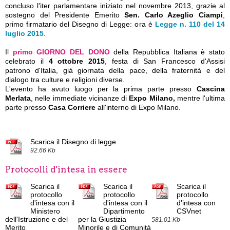
concluso l'iter parlamentare iniziato nel novembre 2013, grazie al
sostegno del Presidente Emerito
Sen. Carlo Azeglio Ciampi
,
primo firmatario del Disegno di Legge: ora è
Legge n. 110 del 14
luglio 2015
.
Il
primo GIORNO DEL DONO
della Repubblica Italiana è stato
celebrato il
4 ottobre 2015
, festa di San Francesco d'Assisi
patrono d'Italia, già giornata della pace, della fraternità e del
dialogo tra culture e religioni diverse.
L'evento ha avuto luogo per la prima parte presso
Cascina
Merlata
,
nelle immediate vicinanze di
Expo Milano,
mentre
l'ultima
parte presso
Casa Corriere
all'interno di Expo Milano.
Scarica il Disegno di legge
92.66 Kb
Protocolli d'intesa in essere
Scarica il
Scarica il
Scarica il
protocollo
protocollo
protocollo
d'intesa con il
d'intesa con il
d'intesa con
Ministero
Dipartimento
CSVnet
dell'Istruzione e del
per la Giustizia
581.01 Kb
Merito
Minorile e di Comunità