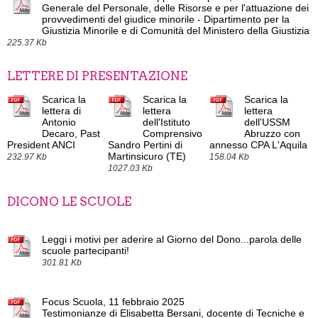
Generale del Personale, delle Risorse e per l'attuazione dei
provvedimenti del giudice minorile - Dipartimento per la
Giustizia Minorile e di Comunità del Ministero della Giustizia
225.37 Kb
LETTERE DI PRESENTAZIONE
Scarica la
Scarica la
Scarica la
lettera di
lettera
lettera
Antonio
dell'Istituto
dell'USSM
Decaro, Past
Comprensivo
Abruzzo con
President ANCI
Sandro Pertini di
annesso CPA L'Aquila
Martinsicuro (TE)
232.97 Kb
158.04 Kb
1027.03 Kb
DICONO LE SCUOLE
Leggi i motivi per aderire al Giorno del Dono...parola delle
scuole partecipanti!
301.81 Kb
Focus Scuola, 11 febbraio 2025
Testimonianze di Elisabetta Bersani, docente di Tecniche e