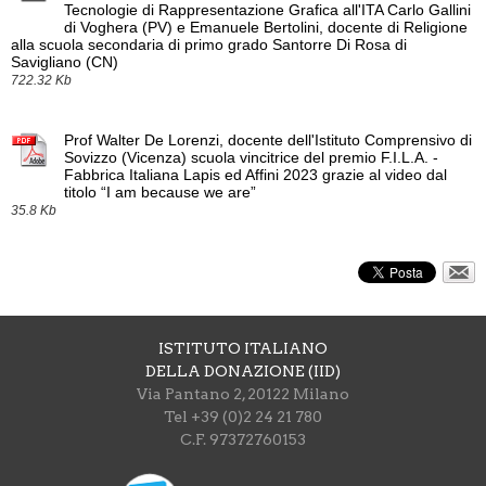
Tecnologie di Rappresentazione Grafica all'ITA Carlo Gallini
di Voghera (PV) e Emanuele Bertolini, docente di Religione
alla scuola secondaria di primo grado Santorre Di Rosa di
Savigliano (CN)
722.32 Kb
Prof Walter De Lorenzi, docente dell'Istituto Comprensivo di
Sovizzo (Vicenza) scuola vincitrice del premio F.I.L.A. -
Fabbrica Italiana Lapis ed Affini 2023 grazie al video dal
titolo “I am because we are”
35.8 Kb
ISTITUTO ITALIANO
DELLA DONAZIONE (IID)
Via Pantano 2, 20122 Milano
Tel +39 (0)2 24 21 780
C.F. 97372760153